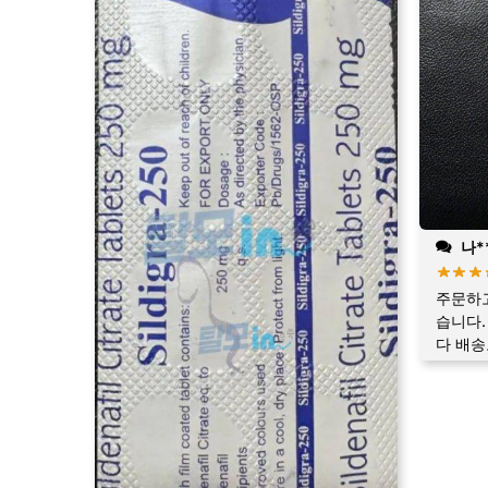
나**
주문하고
습니다.
다 배송