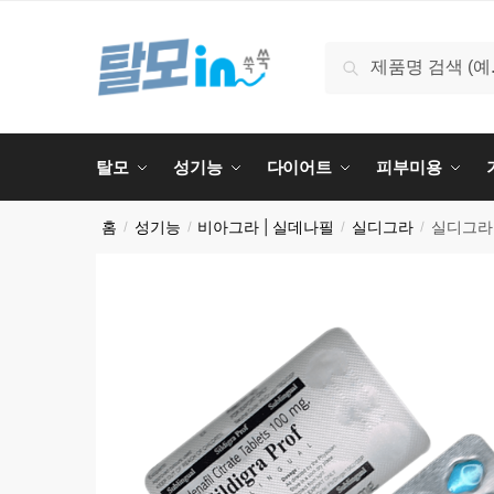
Skip
Skip
to
to
검
검색
navigation
content
색:
탈모
성기능
다이어트
피부미용
홈
성기능
비아그라 | 실데나필
실디그라
실디그라 
/
/
/
/