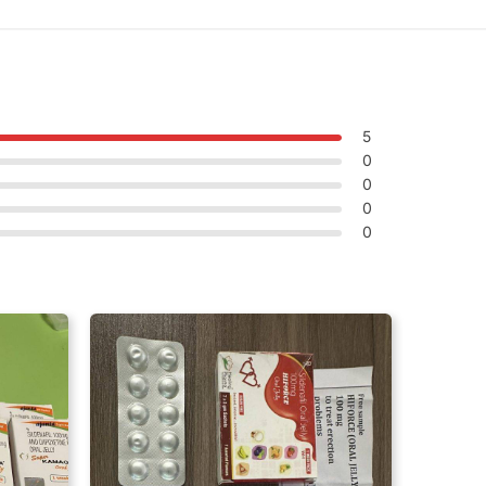
5
0
0
0
0