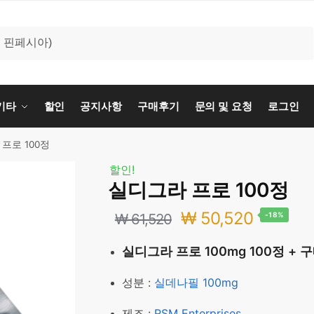
기타
할인
공지사항
구매후기
문의 및 요청
로그인
프로 100정
할인!
실디그라 프로 100정
원
현
₩
50,520
₩
61,520
-18%
래
재
실디그라 프로 100mg 100정 +
가
가
성분 :
실데나필 100mg
격:
격:
제조 :
RSM Enterprises