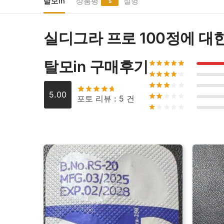
탈모in
상품평
설명
5
실디그라 프로 100정
에 대
탈모in 구매후기
5.00
포토 리뷰 : 5 건