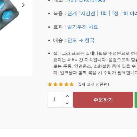
₩ 61,520.
₩ 50,52
복용 :
관계 1시간전 | 1회 | 1정
|
혀 아
효과 :
발기부전 치료
배송 :
인도 → 한국
실디그라 프로는 실데나필을 주성분으로 하는
효과는 4-5시간 지속됩니다. 음경으로의 
로는 두통, 안면홍조, 소화불량 등이 있을 
며, 알코올과 함께 복용 시 주의가 필요합니다
(
5
개 고객 상품평)
실
주문하기
디
그
라
프
로