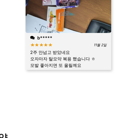
b*****
11월 2일
2주 안넘고 받았네요
오자마자 탈모약 복용 했습니다 ㅎ
모발 좋아지면 또 올릴께요
제약