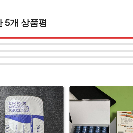
100
정
수
한 5개 상품평
량