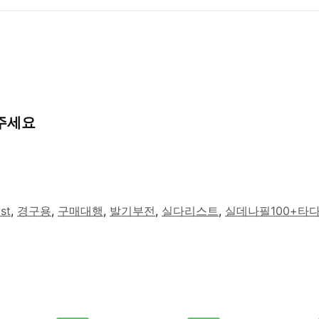
정
수
량
 주세요
ist
,
경구용
,
구매대행
,
발기부전
,
실다리스트
,
실데나필100+타