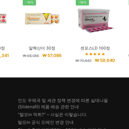
-16%
-16%
0정
알렉산더 30정
센포스LD 100정
현
원
현
,341
₩
57,086
₩
68,086
원
현
₩
59,640
₩
70,640
재
래
재
래
재
가
가
가
가
가
격:
격:
격:
격:
격:
,341.
₩ 62,341.
₩ 68,086.
₩ 57,086.
₩ 70,640.
₩ 59,6
인도 우체국 및 세관 정책 변경에 따른 실데나필
(Sildenafil) 제품 배송 관련 안내
“탈모in 먹튀?” – 사실은 이렇습니다.
탈모in 공식 도메인 변경 안내