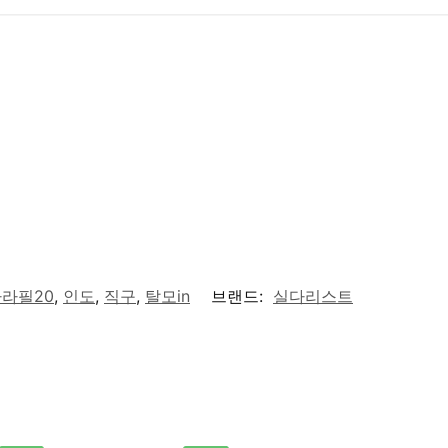
다라필20
,
인도
,
직구
,
탈모in
브랜드:
실다리스트