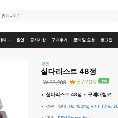
기타
할인
공지사항
구매후기
문의 및 요청
로그인
할인!
실다리스트 48정
원
현
₩
57,208
₩
68,208
-16%
래
재
실다리스트 48정 + 구매대행료
가
가
성분 :
실데나필 100mg + 타다라필 2
격:
격:
제조 :
RSM Enterprises