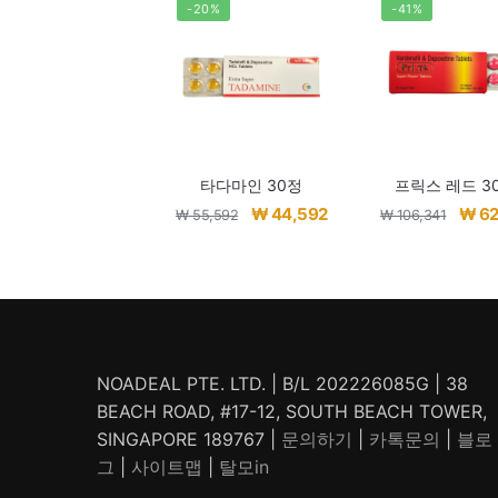
-20%
-41%
타다마인 30정
프릭스 레드 3
원
현
원
₩
44,592
₩
62
₩
55,592
₩
106,341
래
재
래
가
가
가
격:
격:
격:
₩ 55,592.
₩ 44,592.
₩ 106
NOADEAL PTE. LTD. | B/L 202226085G | 38
BEACH ROAD, #17-12, SOUTH BEACH TOWER,
SINGAPORE 189767 |
문의하기
|
카톡문의
|
블로
그
|
사이트맵
|
탈모in