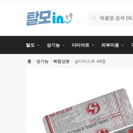
Skip
Skip
to
to
검
검색
navigation
content
색:
탈모
성기능
다이어트
피부미용
홈
성기능
복합성분
실다리스트 48정
/
/
/