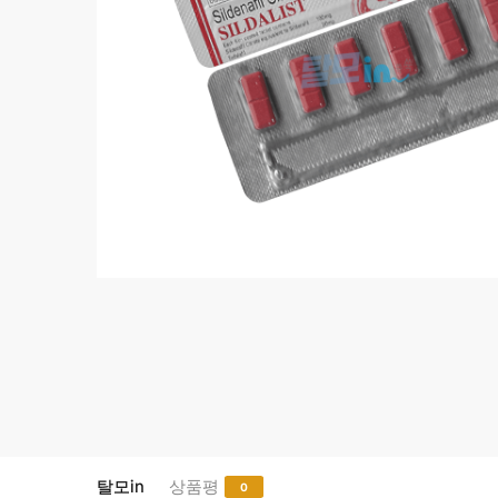
탈모in
상품평
0