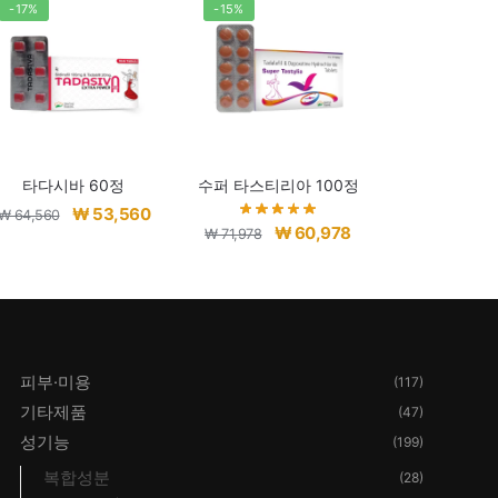
-17%
-15%
타다시바 60정
수퍼 타스티리아 100정
원
현
₩
53,560
₩
64,560
원
현
₩
60,978
₩
71,978
래
재
래
재
가
가
가
가
격:
격:
격:
격:
₩ 64,560.
₩ 53,560.
40.
₩ 71,978.
₩ 60,978.
피부·미용
(117)
기타제품
(47)
성기능
(199)
복합성분
(28)