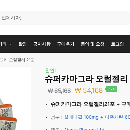
기타
할인
공지사항
구매후기
문의 및 요청
로그인
그라 오럴젤리 21포
할인!
슈퍼카마그라 오럴젤리 
₩
54,168
₩
65,168
-17%
슈퍼카마그라 오럴젤리21포 + 구
성분 :
실데나필 100mg + 다폭세틴 6
제조 :
Ajanta Pharma Ltd.