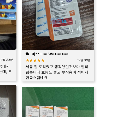
이** L** W*******
3월 24일
12월 30일
곳에서
제품 잘 도착했고 생각했던것보다 빨리
데, 우
왔습니다 효능도 좋고 부작용이 적어서
만족스럽네요