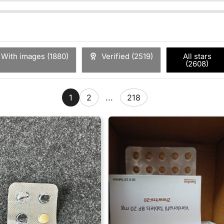
투여 전 발기부전 및 기저질환에 대한 객관적인 진단을 근거로
의 위험을 수반하므로 치료를 시작하기 전에 심혈관계 상태에 주
으로 100 mg이 필요한 환자의 경우 부작용 발생 가능성이 증가
With images (
1880
)
Verified (
2519
)
All stars
 색시증, 눈충혈, 시야 밝아짐, 눈 부종, 안구건조, 맥박 빨라짐, 두근거림
(
2608
)
혈관확장제는 폐정맥 폐색질환 환자의 심혈관 질환 상태를 악화시
 더운 느낌 등
1
2
...
218