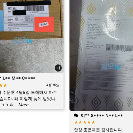
+1
 L** M** C****
4월 10일
일 주문후 4월9일 도착해서 아주
습니다. 왜 이렇게 늦게 받았냐
ㅋㅋ 여
...More
이** S**** N** L**
항상 좋은제품 감사합니다