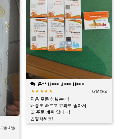
홍** H*** J*** H***
12월 28일
처음 주문 해뵜는데!
배송도 빠르고 효과도 좋아서
또 주문 계획 입니다!
번창하세요!
12월 31일