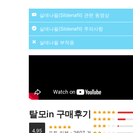
실데나필(Sildenafil) 관련 동영상
실데나필(Sildenafil) 주의사항
실데나필 부작용
출혈이상 또는 활동성 소화성궤양 환자, 고령자, 중
자에게는 신중하게 투여하여야 한다.
흔한 부작용
(사용자의 10% 이상에서 보고)
발기부전 치료제로 사용 시 해부학적 음경 기
두통, 얼굴 붉어짐, 소화불량 등
혈, 심근경색 병력 환자에게는 신중하게 투
폐동맥 고혈압 치료제로 사용 시 불안정형 
게는 신중하게 투여해야 한다.
일반적 부작용
(사용자의 1~10%에서 보고)
혈관을 확장하여 혈압을 일시적으로 약하게 
정신신경계: 어지러움, 불면증 등
등)를 투여 받는 환자에게 병용 시 이차적인
탈모in 구매후기
안과계: 시야장애, 시야 흐림, 청색시(모든
드물게 실데나필을 복용한 환자에서 시력이
호흡기계: 코막힘, 기침, 코피 등
용한 환자들이 갑작스런 시력이나 청력의 상
소화기계: 구역, 소화불량 등
4.95
음식물과 함께 투여할 경우 공복 투여보다 
포토 리뷰 : 2607 건