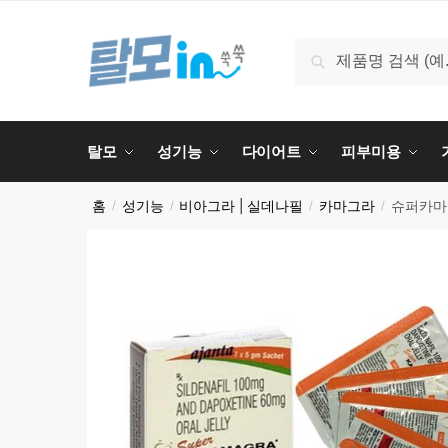
검색
탈모
성기능
다이어트
피부미용
홈
성기능
비아그라 | 실데나필
카마그라
슈퍼카마
/
/
/
/