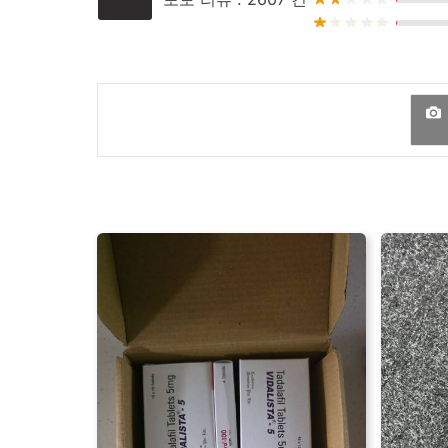
근골격계: 사지통, 근육통, 허리통증 등
발기부전 치료제로 사용될 경우, 실데나필 
기타: 얼굴 붉어짐, 인플루엔자 등
어야 한다.
발기부전 치료제로 사용 시, 성행위는 심장
드문 부작용
(사용자의 1% 미만에서 보고)
발기부전 치료제로 사용 시, 최대 추천 용량
신경계: 졸음, 실신, 발작, 눈통증, 눈부심, 광시증,
폐동맥 고혈압 치료제로 사용 시, 폐동맥 
식도 역류질환, 구토, 상복부 통증, 구강건조, 발진,
실데나필 투여는 권장되지 않는다.