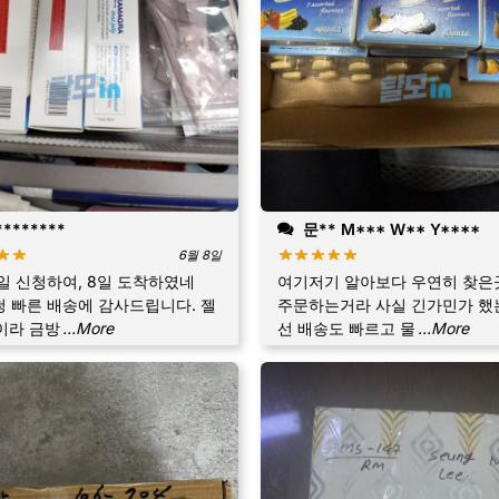
*******
문** M*** W** Y****
6월 8일
9일 신청하여, 8일 도착하였네
여기저기 알아보다 우연히 찾은
엄청 빠른 배송에 감사드립니다. 젤
주문하는거라 사실 긴가민가 했는
이라 금방
...More
선 배송도 빠르고 물
...More