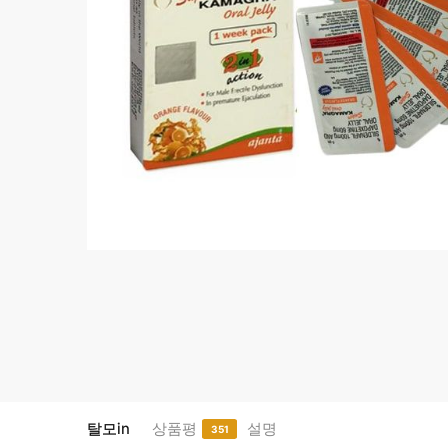
탈모in
상품평
설명
351