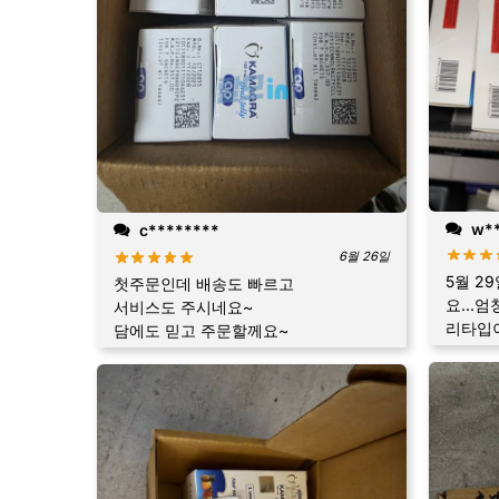
w**
c********
6월 26일
5월 2
첫주문인데 배송도 빠르고
요...
서비스도 주시네요~
리타입
담에도 믿고 주문할께요~