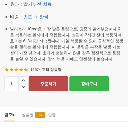
효과 :
발기부전 치료
배송 :
인도 → 한국
빌리트라 10mg은 가장 낮은 용량으로, 경증의 발기부전이나 처
음 복용하는 환자에게 적합합니다. 성관계 2시간 전에 복용하며,
효과는 6-8시간 지속됩니다. 매일 복용할 수 있어 규칙적인 성생
활을 원하는 환자에게 적합합니다. 이 용량은 부작용 발생 가능
성이 가장 낮으며, 효과가 충분하지 않을 경우 점진적으로 용량
을 높일 수 있습니다. 장기 복용 시에도 안전성이 높습니다.
(
55
개 고객 상품평)
빌
주문하기
장바구니
리
트
라
10mg
100
탈모in
상품평
설명
55
정
수