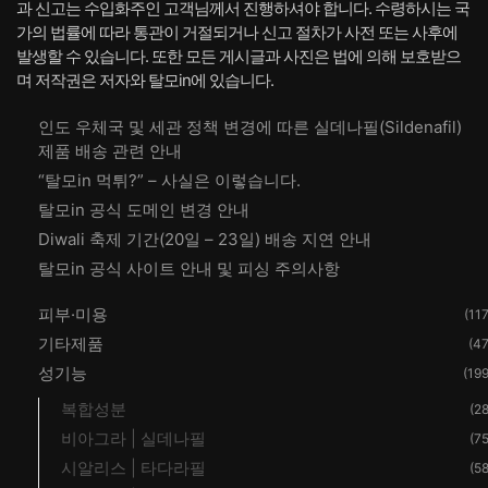
과 신고는 수입화주인 고객님께서 진행하셔야 합니다. 수령하시는 국
가의 법률에 따라 통관이 거절되거나 신고 절차가 사전 또는 사후에
발생할 수 있습니다. 또한 모든 게시글과 사진은 법에 의해 보호받으
며 저작권은 저자와 탈모in에 있습니다.
인도 우체국 및 세관 정책 변경에 따른 실데나필(Sildenafil)
제품 배송 관련 안내
“탈모in 먹튀?” – 사실은 이렇습니다.
탈모in 공식 도메인 변경 안내
Diwali 축제 기간(20일 – 23일) 배송 지연 안내
탈모in 공식 사이트 안내 및 피싱 주의사항
피부·미용
(117
기타제품
(47
성기능
(199
복합성분
(28
비아그라 | 실데나필
(75
시알리스 | 타다라필
(58