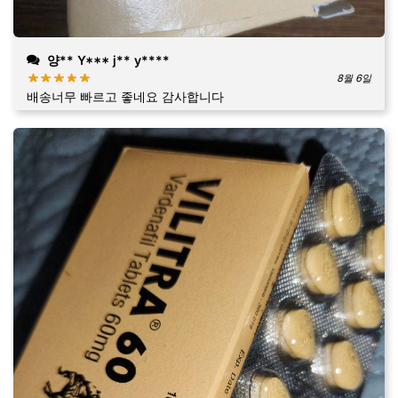
양** Y*** j** y****
8월 6일
배송너무 빠르고 좋네요 감사합니다