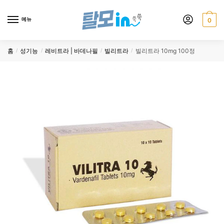
Skip
Skip
to
to
메뉴
0
navigation
content
홈
성기능
레비트라 | 바데나필
빌리트라
빌리트라 10mg 100정
/
/
/
/