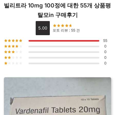
빌리트라 10mg 100정
에 대한 55개 상품평
량
탈모in 구매후기
5.00
포토 리뷰 : 55 건
55
0
0
0
0