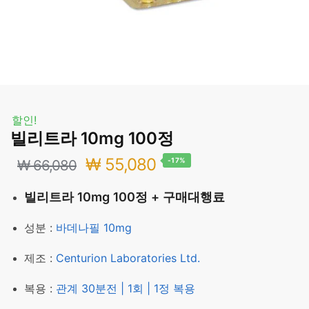
할인!
빌리트라 10mg 100정
원
현
₩
55,080
-17%
₩
66,080
래
재
빌리트라 10mg 100정 + 구매대행료
가
가
성분 :
바데나필 10mg
격:
격:
제조 :
Centurion Laboratories Ltd.
₩ 66,080.
₩ 55,080.
복용 :
관계 30분전 | 1회 | 1정 복용