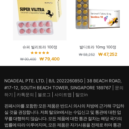
슈퍼 빌리트라 100정
발디트라 10mg 100정
원
현
₩
47,252
₩
58,252
원
현
₩
79,400
₩
90,400
래
재
래
재
가
가
가
가
격:
격:
격:
격:
NOADEAL PTE. LTD. | B/L 202226085G | 38 BEACH ROAD,
₩ 58,252.
₩ 47,
₩ 90,400.
₩ 79,400.
#17-12, SOUTH BEACH TOWER, SINGAPORE 189767 |
문의
하기
|
카톡문의
|
블로그
|
사이트맵
|
탈모in
핀페시아를 포함한 모든 제품은 반드시 의사의 처방에 근거해 구입하
실 것을 권장합니다. 저희 탈모in에서는 수입신고 및 통관에 대한 업
무를 대행하지 않습니다. 모든 제품에 대한 통관 절차는 해당 국가의
법률에 따라 이루어지며, 모든 제품은 자가사용을 전제로 하며 통관