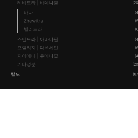
레비트라 | 바데나필
(20
바나
(4
Zhewitra
(5
빌리트라
(6
스텐드라 | 아바나필
(4
프릴리지 | 다폭세틴
(6
자이데나 | 유데나필
(4
기타성분
(20
탈모
(87