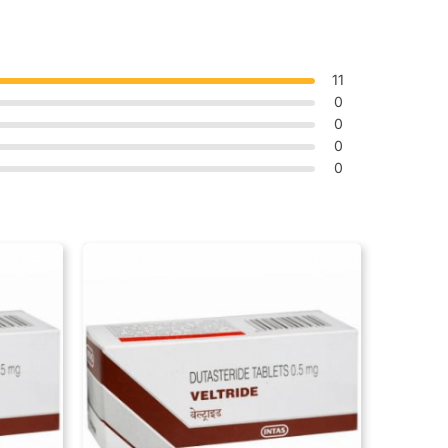
11
0
0
0
0