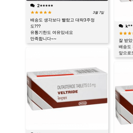
2*****
3월 7일
배송도 생각보다 빨랐고 대략3주정
도???
k**
유통기한도 여유있네요
만족합니다~~
잘 받
배송도
앞으로