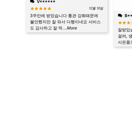
V******
12월 10일
3주만에 받았습니다 통관 강화때문에
B**
불안했지만 잘 와서 다행이네요 서비스
도 감사하고 잘 먹
...More
잘받았습
걸려, 
사은품도