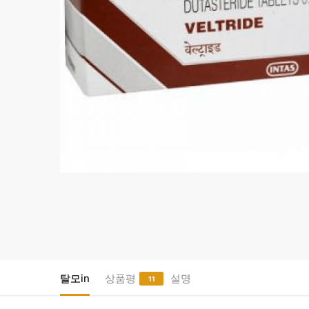
탈모in
상품평
설명
11