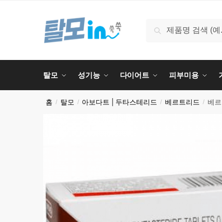
검색
탈모
성기능
다이어트
피부미용
홈
탈모
아보다트 | 두타스테리드
베르트리드
베르
/
/
/
/