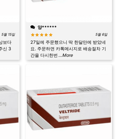
양******
5월 15일
5월 6일
상보다
27일에 주문했으니 딱 한달만에 받았네
주신 3
요. 주문하면 카톡메시지로 배송절차 기
간을 다시한번
...More