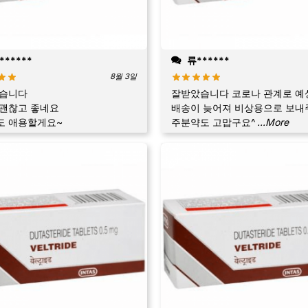
******
류******
8월 3일
았습니다
잘받았습니다 코로나 관계로 예
 괜찮고 좋네요
배송이 늦어져 비상용으로 보내
도 애용할게요~
주분약도 고맙구요^
...More