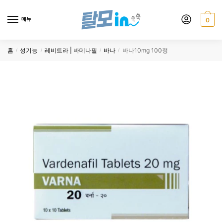
Skip
Skip
to
to
메뉴
0
navigation
content
홈
성기능
레비트라 | 바데나필
바나
바나10mg 100정
/
/
/
/