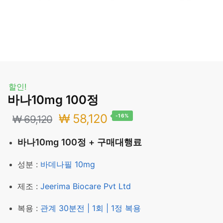
할인!
바나10mg 100정
원
현
₩
58,120
-16%
₩
69,120
래
재
바나10mg 100정 + 구매대행료
가
가
성분 :
바데나필 10mg
격:
격:
제조 :
Jeerima Biocare Pvt Ltd
₩ 69,120.
₩ 58,120.
복용 :
관계 30분전 | 1회 | 1정 복용