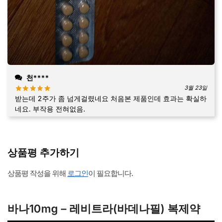
천****
3월 23일
받는데 2주가 좀 넘게걸렸네요 처음본 제품인데 효과는 확실하
네요. 부작용 전혀없음.
상품평 추가하기
상품평 작성을 위해
로그인
이 필요합니다.
바나10mg – 레비트라(바데나필) 복제약