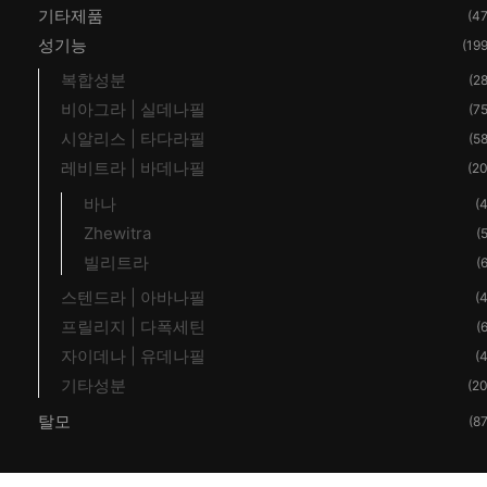
기타제품
(47
성기능
(199
복합성분
(28
비아그라 | 실데나필
(75
시알리스 | 타다라필
(58
레비트라 | 바데나필
(20
바나
(4
Zhewitra
(5
빌리트라
(6
스텐드라 | 아바나필
(4
프릴리지 | 다폭세틴
(6
자이데나 | 유데나필
(4
기타성분
(20
탈모
(87