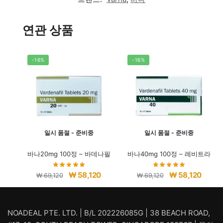
연관 상품
-16%
-16%
일시 품절 - 준비중
일시 품절 - 준비중
바나20mg 100정 – 바데나필
바나40mg 100정 – 레비트라
원
현
원
현
₩
58,120
₩
58,120
₩
69,120
₩
69,120
래
재
래
재
가
가
가
가
격:
격:
격:
격:
NOADEAL PTE. LTD. | B/L 202226085G | 38 BEACH ROAD,
₩ 69,120.
₩ 58,120.
₩ 69,120.
₩ 58,1