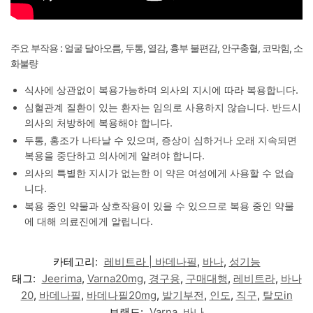
주요 부작용 : 얼굴 달아오름, 두통, 열감, 흉부 불편감, 안구충혈, 코막힘, 소
화불량
식사에 상관없이 복용가능하며 의사의 지시에 따라 복용합니다.
심혈관계 질환이 있는 환자는 임의로 사용하지 않습니다. 반드시
의사의 처방하에 복용해야 합니다.
두통, 홍조가 나타날 수 있으며, 증상이 심하거나 오래 지속되면
복용을 중단하고 의사에게 알려야 합니다.
의사의 특별한 지시가 없는한 이 약은 여성에게 사용할 수 없습
니다.
복용 중인 약물과 상호작용이 있을 수 있으므로 복용 중인 약물
에 대해 의료진에게 알립니다.
카테고리:
레비트라 | 바데나필
,
바나
,
성기능
태그:
Jeerima
,
Varna20mg
,
경구용
,
구매대행
,
레비트라
,
바나
20
,
바데나필
,
바데나필20mg
,
발기부전
,
인도
,
직구
,
탈모in
브랜드:
Varna
,
바나