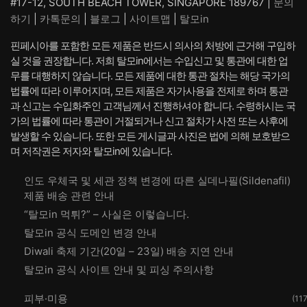
#17-12, SOUTH BEACH TOWER, SINGAPORE 189767 |
문의
하기
|
카톡문의
|
블로그
|
사이트맵
|
탈모in
핀페시아를 포함한 모든 제품은 반드시 의사의 처방에 근거해 구입하
실 것을 권장합니다. 저희 탈모in에서는 수입신고 및 통관에 대한 업
무를 대행하지 않습니다. 모든 제품에 대한 통관 절차는 해당 국가의
법률에 따라 이루어지며, 모든 제품은 자가사용을 전제로 하며 통관
과 신고는 수입화주인 고객님께서 진행하셔야 합니다. 수령하시는 국
가의 법률에 따라 통관이 거절되거나 신고 절차가 사전 또는 사후에
발생할 수 있습니다. 또한 모든 게시글과 사진은 법에 의해 보호받으
며 저작권은 저자와 탈모in에 있습니다.
인도 우체국 및 세관 정책 변경에 따른 실데나필(Sildenafil)
제품 배송 관련 안내
“탈모in 먹튀?” – 사실은 이렇습니다.
탈모in 공식 도메인 변경 안내
Diwali 축제 기간(20일 – 23일) 배송 지연 안내
탈모in 공식 사이트 안내 및 피싱 주의사항
피부·미용
(117