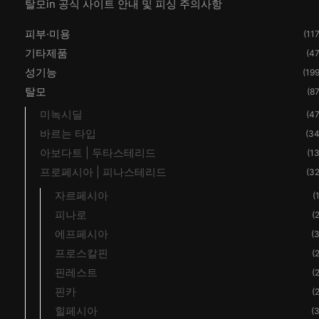
탈모in 공식 사이트 안내 및 피싱 주의사항
피부·미용
(117
기타제품
(47
성기능
(199
탈모
(87
미녹시딜
(47
바르는 타입
(34
아보다트 | 두타스테리드
(13
프로페시아 | 피나스테리드
(32
자르페시아
(
피나로
(2
에프페시아
(3
프로스칼핀
(2
핀레스트
(2
핀카
(2
힐페시아
(3