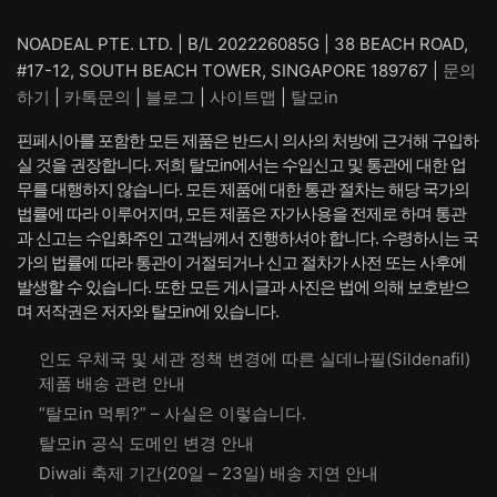
가
가
격:
격:
NOADEAL PTE. LTD. | B/L 202226085G | 38 BEACH ROAD,
₩ 96,288.
₩ 74,
#17-12, SOUTH BEACH TOWER, SINGAPORE 189767 |
문의
하기
|
카톡문의
|
블로그
|
사이트맵
|
탈모in
핀페시아를 포함한 모든 제품은 반드시 의사의 처방에 근거해 구입하
실 것을 권장합니다. 저희 탈모in에서는 수입신고 및 통관에 대한 업
무를 대행하지 않습니다. 모든 제품에 대한 통관 절차는 해당 국가의
법률에 따라 이루어지며, 모든 제품은 자가사용을 전제로 하며 통관
과 신고는 수입화주인 고객님께서 진행하셔야 합니다. 수령하시는 국
가의 법률에 따라 통관이 거절되거나 신고 절차가 사전 또는 사후에
발생할 수 있습니다. 또한 모든 게시글과 사진은 법에 의해 보호받으
며 저작권은 저자와 탈모in에 있습니다.
인도 우체국 및 세관 정책 변경에 따른 실데나필(Sildenafil)
제품 배송 관련 안내
“탈모in 먹튀?” – 사실은 이렇습니다.
탈모in 공식 도메인 변경 안내
Diwali 축제 기간(20일 – 23일) 배송 지연 안내