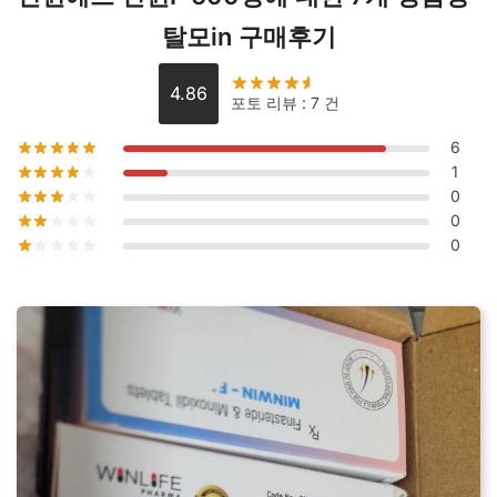
수
탈모in 구매후기
량
4.86
포토 리뷰 : 7 건
6
1
0
0
0