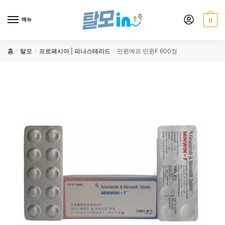
Skip
Skip
to
to
메뉴
0
navigation
content
홈
탈모
프로페시아 | 피나스테리드
민윈에프 민윈F 600정
/
/
/