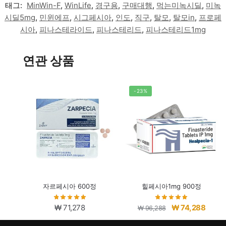
태그:
MinWin-F
,
WinLife
,
경구용
,
구매대행
,
먹는미녹시딜
,
미녹
시딜5mg
,
민윈에프
,
시그페시아
,
인도
,
직구
,
탈모
,
탈모in
,
프로페
시아
,
피나스테라이드
,
피나스테리드
,
피나스테리드1mg
연관 상품
-23%
자르페시아 600정
힐페시아1mg 900정
원
현
₩
71,278
₩
74,288
₩
96,288
래
재