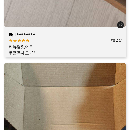
+2
l********
7월 2일
리뷰달았어요
쿠폰주세요~^^