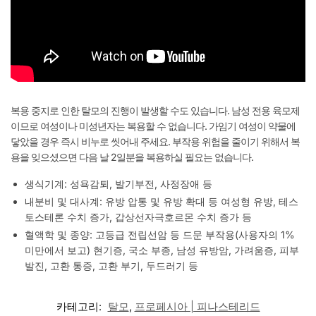
복용 중지로 인한 탈모의 진행이 발생할 수도 있습니다. 남성 전용 육모제
이므로 여성이나 미성년자는 복용할 수 없습니다. 가임기 여성이 약물에
닿았을 경우 즉시 비누로 씻어내 주세요. 부작용 위험을 줄이기 위해서 복
용을 잊으셨으면 다음 날 2일분을 복용하실 필요는 없습니다.
생식기계: 성욕감퇴, 발기부전, 사정장애 등
내분비 및 대사계: 유방 압통 및 유방 확대 등 여성형 유방, 테스
토스테론 수치 증가, 갑상선자극호르몬 수치 증가 등
혈액학 및 종양: 고등급 전립선암 등 드문 부작용(사용자의 1%
미만에서 보고) 현기증, 국소 부종, 남성 유방암, 가려움증, 피부
발진, 고환 통증, 고환 부기, 두드러기 등
카테고리:
탈모
,
프로페시아 | 피나스테리드