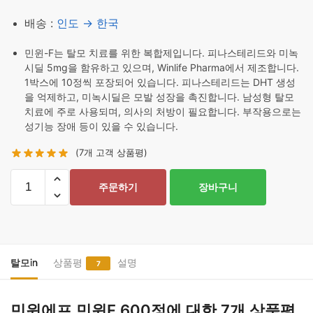
배송 :
인도 → 한국
민윈-F는 탈모 치료를 위한 복합제입니다. 피나스테리드와 미녹
시딜 5mg을 함유하고 있으며, Winlife Pharma에서 제조합니다.
1박스에 10정씩 포장되어 있습니다. 피나스테리드는 DHT 생성
을 억제하고, 미녹시딜은 모발 성장을 촉진합니다. 남성형 탈모
치료에 주로 사용되며, 의사의 처방이 필요합니다. 부작용으로는
성기능 장애 등이 있을 수 있습니다.
(
7
개 고객 상품평)
민
주문하기
장바구니
윈
에
프
민
윈
탈모in
상품평
설명
7
F
600
민윈에프 민윈F 600정
에 대한 7개 상품평
정