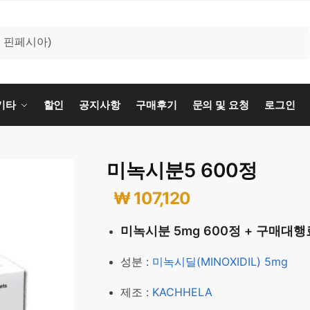
기타
할인
공지사항
구매후기
문의 및 요청
로그인
미녹시분5 600정
₩
107,120
미녹시분 5mg 600정 + 구매대행
성분 :
미녹시딜(MINOXIDIL) 5mg
제조 :
KACHHELA