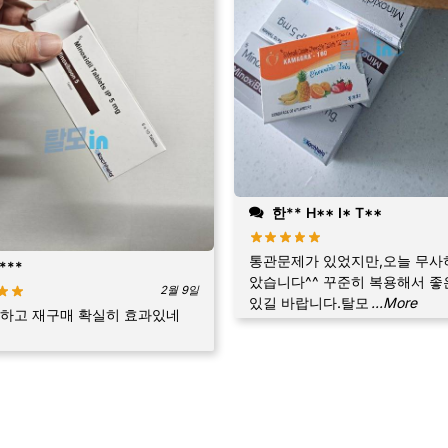
한** H** I* T**
통관문제가 있었지만,오늘 무사
***
았습니다^^ 꾸준히 복용해서 좋
2월 9일
있길 바랍니다.탈모
...More
하고 재구매 확실히 효과있네