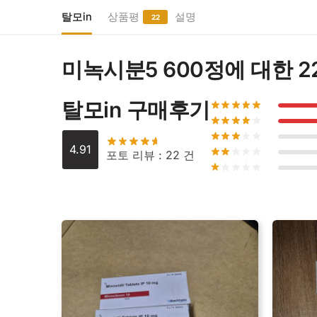
탈모in
상품평
설명
22
미녹시분5 600정
에 대한 
탈모in 구매후기
4.91
포토 리뷰 : 22 건