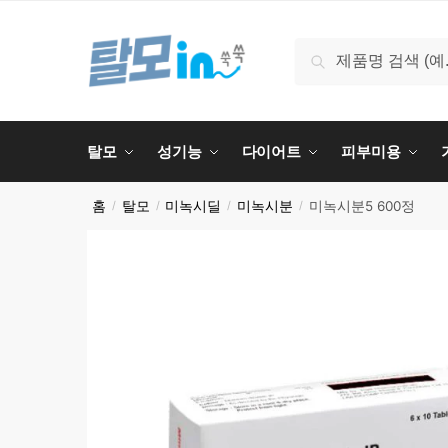
Skip
Skip
to
to
검
검색
navigation
content
색:
탈모
성기능
다이어트
피부미용
홈
탈모
미녹시딜
미녹시분
미녹시분5 600정
/
/
/
/