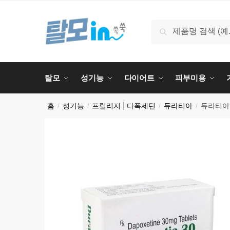
Skip
Skip
to
to
검
검색
navigation
content
색:
탈모
성기능
다이어트
피부미용
홈
성기능
프릴리지 | 다폭세틴
듀라티아
듀라티아 
/
/
/
/