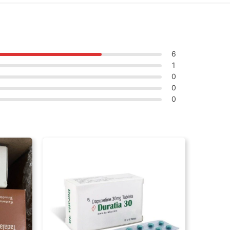
6
1
0
0
0