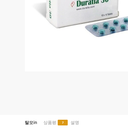
탈모in
상품평
설명
7