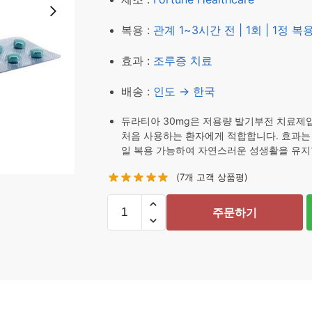
₩ 72,920.
₩ 61,92
복용 :
관계 1~3시간 전 | 1회 | 1정 복
효과 :
조루증 치료
배송 :
인도 → 한국
듀라티아 30mg은 저용량 발기부전 치료제입
처음 사용하는 환자에게 적합합니다. 효과는 1
일 복용 가능하여 자연스러운 성생활을 유지
(
7
개 고객 상품평)
듀
주문하기
라
티
아
30mg
100
정