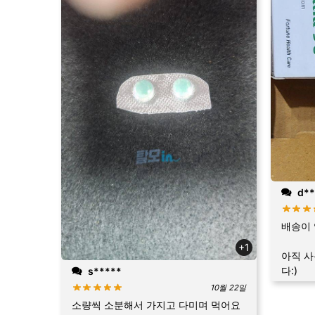
d**
배송이 
+1
아직 
다:)
s*****
10월 22일
소량씩 소분해서 가지고 다미며 먹어요