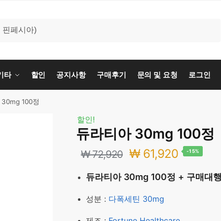
기타
할인
공지사항
구매후기
문의 및 요청
로그인
30mg 100정
할인!
듀라티아 30mg 100정
원
현
₩
61,920
₩
72,920
-15%
래
재
듀라티아 30mg 100정 + 구매대
가
가
성분 :
다폭세틴 30mg
격:
격:
제조 :
Fortune Healthcare