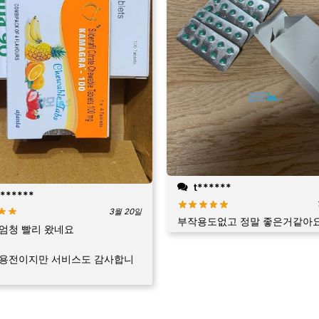
t******
******
3월 20일
부작용도없고 정말 좋은거같아
엄청 빨리 왔네요
사용전이지만 서비스도 감사합니