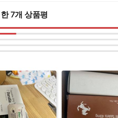
수
량
대한 7개 상품평