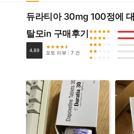
듀라티아 30mg 100정
에 
탈모in 구매후기
4.89
포토 리뷰 : 7 건