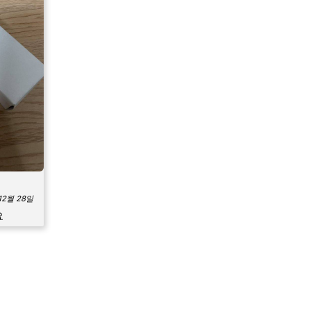
12월 28일
요