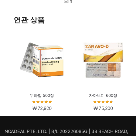
모in
연관 상품
두타힐 500정
자아보디 600정
₩
72,920
₩
75,200
NOADEAL PTE. LTD. | B/L 202226085G | 38 BEACH ROAD,