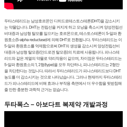
두타스테리드는 남성호르몬인 디히드로테스토스테론(DHT)을 감소시키
는 약물입니다. DHT는 전립선을 커지게 하고 모낭을 축소시켜 양성전립선
비대증과 남성형 탈모를 일으키는 호르몬으로, 테스토스테론이 5-알파 환
원효소(5-alpha reductase)에 의해 DHT로 전환됩니다. 두타스테리드는 이
5-알파 환원효소를 억제함으로써 DHT의 생성을 감소시켜 양성전립선비
대증과 남성형 탈모증(안드로겐 탈모증)의 치료에 사용됩니다. 피나스테
리드와 같은 계열의 약물로 약리작용이 같으며, 차이점은 두타스테리드는
5-알파 환원효소의 1, 2형(type)을 모두 차단하나, 피나스테리드는 2형만
을 차단한다는 것입니다. 따라서 두타스테리드가 피나스테리드보다 DHT
농도를 더 감소시키는 것으로 나타났습니다. 그러나 현재까지 두타스테리
드가 피나스테리드에 비해 효과나 부작용 측면에서 더 우수함을 뒷받침해
줄 만한 충분한 과학적 근거는 없습니다.
두타폭스 – 아보다트 복제약 개발과정