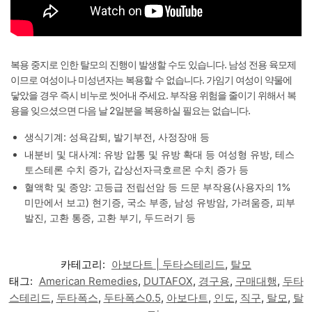
복용 중지로 인한 탈모의 진행이 발생할 수도 있습니다. 남성 전용 육모제
이므로 여성이나 미성년자는 복용할 수 없습니다. 가임기 여성이 약물에
닿았을 경우 즉시 비누로 씻어내 주세요. 부작용 위험을 줄이기 위해서 복
용을 잊으셨으면 다음 날 2일분을 복용하실 필요는 없습니다.
생식기계: 성욕감퇴, 발기부전, 사정장애 등
내분비 및 대사계: 유방 압통 및 유방 확대 등 여성형 유방, 테스
토스테론 수치 증가, 갑상선자극호르몬 수치 증가 등
혈액학 및 종양: 고등급 전립선암 등 드문 부작용(사용자의 1%
미만에서 보고) 현기증, 국소 부종, 남성 유방암, 가려움증, 피부
발진, 고환 통증, 고환 부기, 두드러기 등
카테고리:
아보다트 | 두타스테리드
,
탈모
태그:
American Remedies
,
DUTAFOX
,
경구용
,
구매대행
,
두타
스테리드
,
두타폭스
,
두타폭스0.5
,
아보다트
,
인도
,
직구
,
탈모
,
탈