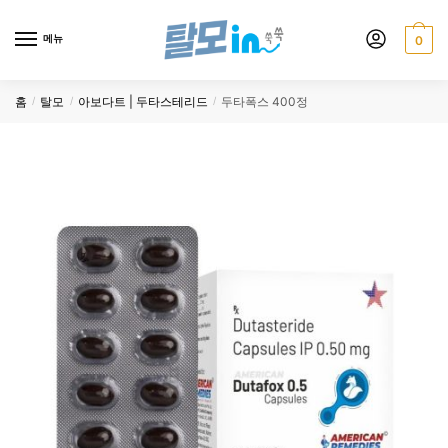
Skip
Skip
to
to
메뉴
0
navigation
content
홈
탈모
아보다트 | 두타스테리드
두타폭스 400정
/
/
/