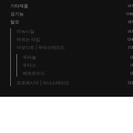
기타제품
(47
성기능
(199
탈모
(87
미녹시딜
(47
바르는 타입
(34
아보다트 | 두타스테리드
(13
두타놀
(2
두타스
(
베르트리드
(2
프로페시아 | 피나스테리드
(32