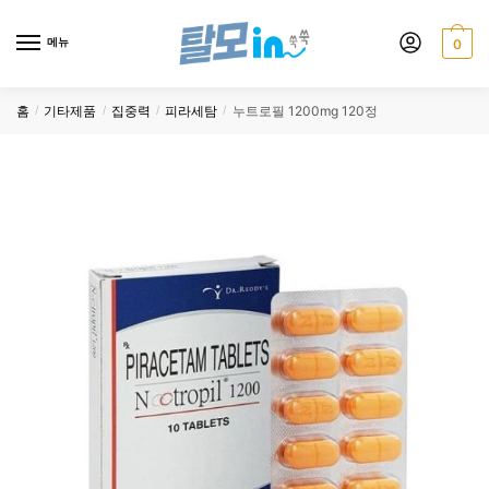
Skip
Skip
to
to
메뉴
0
navigation
content
홈
기타제품
집중력
피라세탐
누트로필 1200mg 120정
/
/
/
/