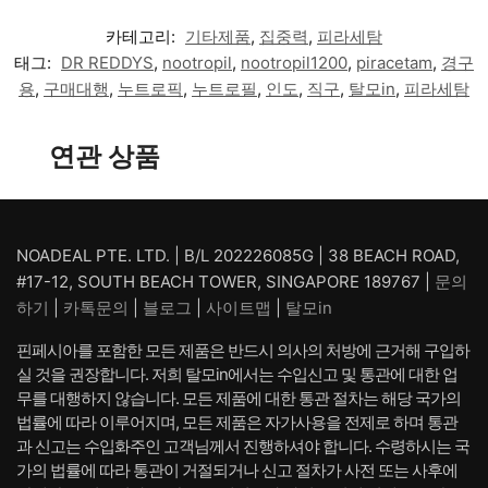
카테고리:
기타제품
,
집중력
,
피라세탐
태그:
DR REDDYS
,
nootropil
,
nootropil1200
,
piracetam
,
경구
용
,
구매대행
,
누트로픽
,
누트로필
,
인도
,
직구
,
탈모in
,
피라세탐
연관 상품
NOADEAL PTE. LTD. | B/L 202226085G | 38 BEACH ROAD,
#17-12, SOUTH BEACH TOWER, SINGAPORE 189767 |
문의
하기
|
카톡문의
|
블로그
|
사이트맵
|
탈모in
핀페시아를 포함한 모든 제품은 반드시 의사의 처방에 근거해 구입하
실 것을 권장합니다. 저희 탈모in에서는 수입신고 및 통관에 대한 업
무를 대행하지 않습니다. 모든 제품에 대한 통관 절차는 해당 국가의
법률에 따라 이루어지며, 모든 제품은 자가사용을 전제로 하며 통관
과 신고는 수입화주인 고객님께서 진행하셔야 합니다. 수령하시는 국
가의 법률에 따라 통관이 거절되거나 신고 절차가 사전 또는 사후에