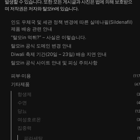
발생할 수 있습니다. 또한 모든 게시글과 사진은 법에 의해 보호받으
며 저작권은 저자와 탈모in에 있습니다.
인도 우체국 및 세관 정책 변경에 따른 실데나필(Sildenafil)
제품 배송 관련 안내
“탈모in 먹튀?” – 사실은 이렇습니다.
탈모in 공식 도메인 변경 안내
Diwali 축제 기간(20일 – 23일) 배송 지연 안내
탈모in 공식 사이트 안내 및 피싱 주의사항
피부·미용
(117
기타제품
(47
항생제
(3
수면
(4
당뇨
(12
여성호르몬
(3
집중력
(
피라세탐
(