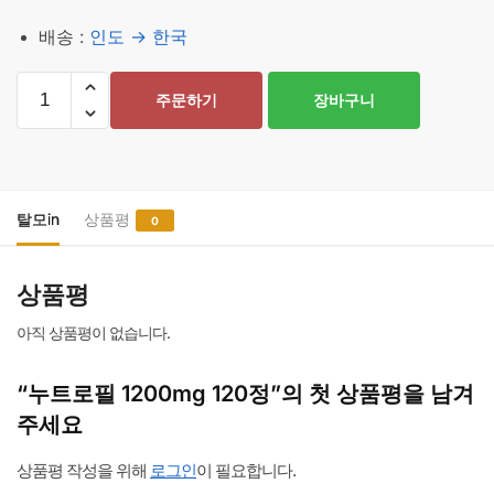
배송 :
인도 → 한국
누
주문하기
장바구니
트
로
필
1200mg
120
탈모in
상품평
0
정
수
상품평
량
아직 상품평이 없습니다.
“누트로필 1200mg 120정”의 첫 상품평을 남겨
주세요
상품평 작성을 위해
로그인
이 필요합니다.