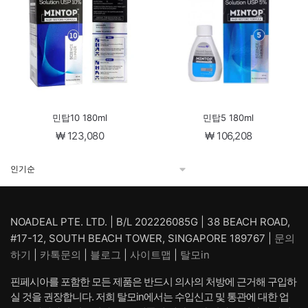
민탑10 180ml
민탑5 180ml
₩
123,080
₩
106,208
NOADEAL PTE. LTD. | B/L 202226085G | 38 BEACH ROAD,
#17-12, SOUTH BEACH TOWER, SINGAPORE 189767 |
문의
하기
|
카톡문의
|
블로그
|
사이트맵
|
탈모in
핀페시아를 포함한 모든 제품은 반드시 의사의 처방에 근거해 구입하
실 것을 권장합니다. 저희 탈모in에서는 수입신고 및 통관에 대한 업