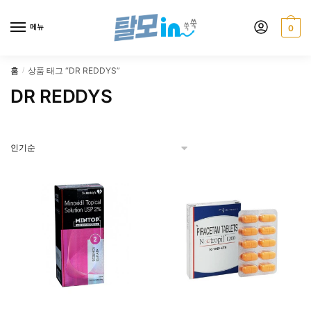
Skip
Skip
to
to
메뉴
0
navigation
content
홈
상품 태그 “DR REDDYS”
/
DR REDDYS