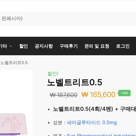
기타
할인
공지사항
구매후기
문의 및 요청
로그인
노벨트리트0.5
할인!
노벨트리트0.5
원
현
₩
165,600
₩
187,600
-12%
래
재
노벨트리트0.5(4회/4펜) + 구매
가
가
성분 :
세마글루타이드 0.5mg
격:
격:
제조 :
Sun Pharmaceutical Industries