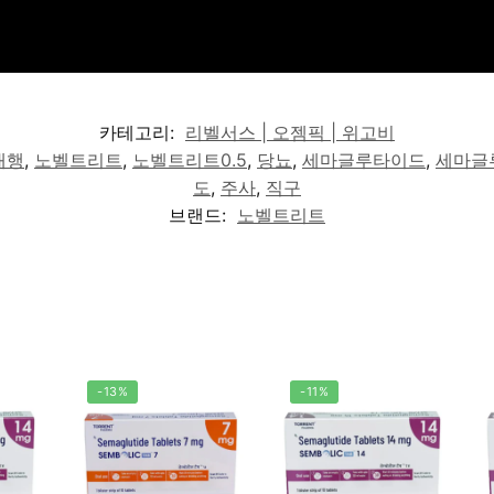
카테고리:
리벨서스 | 오젬픽 | 위고비
대행
,
노벨트리트
,
노벨트리트0.5
,
당뇨
,
세마글루타이드
,
세마글
도
,
주사
,
직구
브랜드:
노벨트리트
-13%
-11%