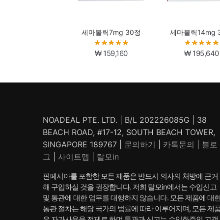
세마볼릭7mg 30정
세마볼릭14mg 
₩
159,160
₩
195,640
NOADEAL PTE. LTD. | B/L 202226085G | 38
BEACH ROAD, #17-12, SOUTH BEACH TOWER,
SINGAPORE 189767 |
문의하기
|
카톡문의
|
블로
그
|
사이트맵
|
탈모in
핀페시아를 포함한 모든 제품은 반드시 의사의 처방에 근거
해 구입하실 것을 권장합니다. 저희 탈모in에서는 수입신고
및 통관에 대한 업무를 대행하지 않습니다. 모든 제품에 대
통관 절차는 해당 국가의 법률에 따라 이루어지며, 모든 제
은 자가사용을 전제로 하며 통관과 신고는 수입화주인 고객