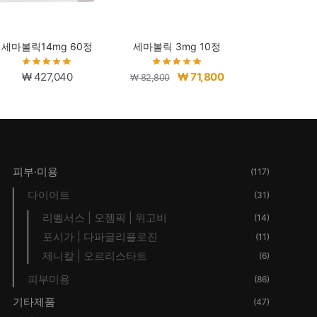
세마볼릭14mg 60정
세마볼릭 3mg 10정
원
현
₩
427,040
₩
71,800
₩
82,800
래
재
가
가
격:
격:
0.
₩ 82,800.
₩ 71,800.
피부·미용
(117)
다이어트
(31)
리벨서스 | 오젬픽 | 위고비
(14)
포시가 | 다파글리플로진
(11)
제니칼 | 오르리스타트
(6)
피부미용
(86)
기타제품
(47)