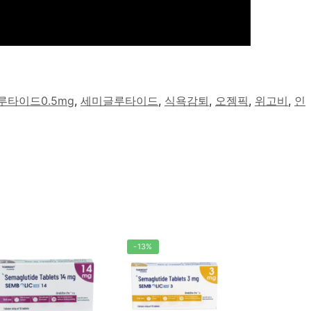
루타이드0.5mg
,
세미글루타이드
,
식욕감퇴
,
오젬픽
,
위고비
,
인
-13%