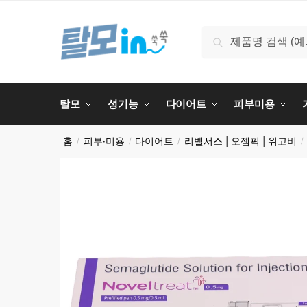
Skip
Skip
to
to
검
검색
navigation
content
색:
탈모
성기능
다이어트
피부미용
홈
피부·미용
다이어트
리벨서스 | 오젬픽 | 위고비
/
/
/
/