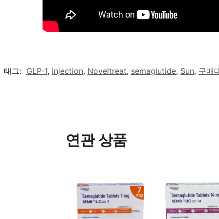
태그:
GLP-1
,
injection
,
Noveltreat
,
semaglutide
,
Sun
,
구매
연관 상품