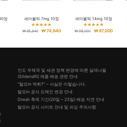
30정
세마볼릭 7mg 10정
세마볼릭 14mg 10정
원
현
원
현
₩
74,840
₩
87,000
₩
85,840
₩
98,000
래
재
래
재
가
가
가
가
격:
격:
격:
격:
₩ 85,840.
₩ 74,840.
₩ 98,000.
₩ 87,00
인도 우체국 및 세관 정책 변경에 따른 실데나필
(Sildenafil) 제품 배송 관련 안내
“탈모in 먹튀?” – 사실은 이렇습니다.
탈모in 공식 도메인 변경 안내
Diwali 축제 기간(20일 – 23일) 배송 지연 안내
탈모in 공식 사이트 안내 및 피싱 주의사항
한
품