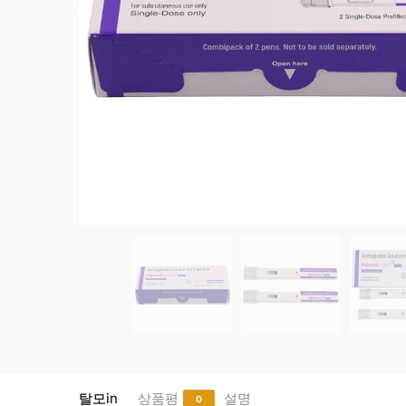
탈모in
상품평
설명
0