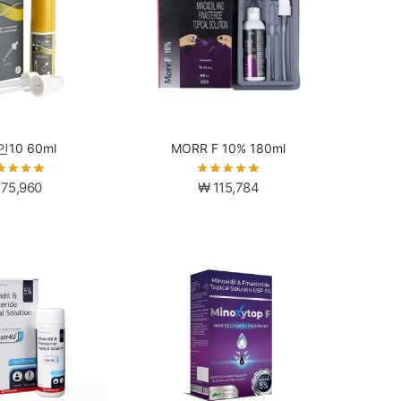
10 60ml
MORR F 10% 180ml
75,960
₩
115,784