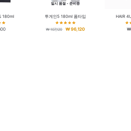
일시 품절 - 준비중
 180ml
투게인5 180ml 폼타입
HAIR 4
원
현
800
₩
96,120
₩
₩
107,120
래
재
가
가
격:
격:
₩ 107,120.
₩ 96,120.
180ml
미녹시탑 10% 360ml
MORR
40
₩
93,440
₩