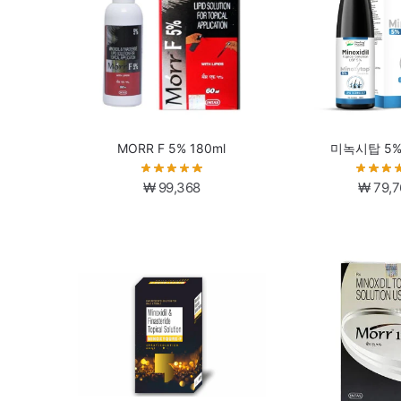
MORR F 5% 180ml
미녹시탑 5% 
₩
99,368
₩
79,7