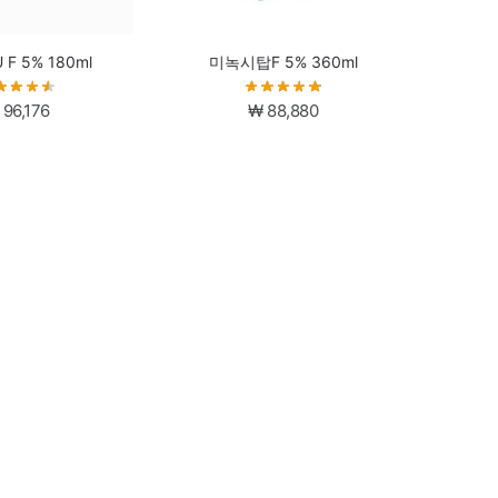
U F 5% 180ml
미녹시탑F 5% 360ml
96,176
₩
88,880
-19%
 5% 180ml
투게인2 60ml
원
현
91,616
₩
48,240
₩
59,240