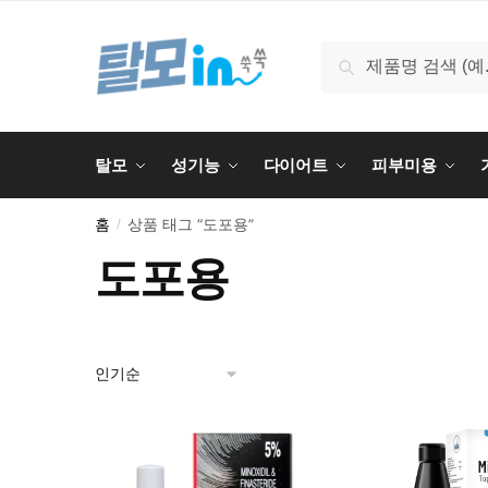
Skip
Skip
to
to
검
검색
navigation
content
색:
탈모
성기능
다이어트
피부미용
홈
상품 태그 “도포용”
/
도포용