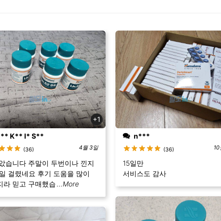
66,992.
₩ 55,992.
+1
* K** I* S**
n***
4월 3일
10
(36)
(36)
받았습니다 주말이 두번이나 낀지
15일만
0일 걸렸네요 후기 도움을 많이
서비스도 감사
지라 믿고 구매했습
...More