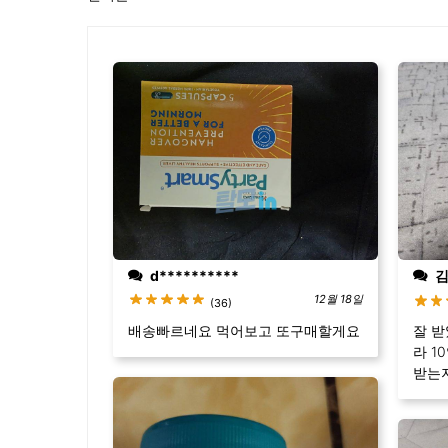
₩ 
d**********
김*
12월 18일
(36)
배송빠르네요 먹어보고 또구매할게요
잘 
라 1
받는