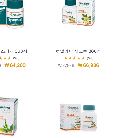
스피맨 360정
히말라야 시그루 360정
(36)
(36)
원
현
원
현
₩
64,200
₩
66,936
0
₩
77,936
래
재
래
재
가
가
가
가
격:
격:
격:
격:
₩ 75,200.
₩ 64,200.
₩ 77,936.
₩ 66,936.