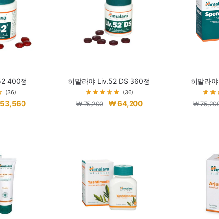
52 400정
히말라야 Liv.52 DS 360정
히말라야 
(36)
(36)
현
원
현
53,560
₩
64,200
₩
75,200
₩
75,20
재
래
재
가
가
가
격:
격:
격:
64,560.
₩ 53,560.
₩ 75,200.
₩ 64,200.