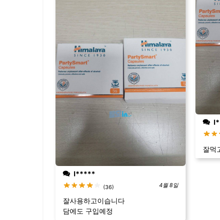
l*
잘먹
l*****
4월 8일
(36)
잘사용하고이습니다
담에도 구입예정