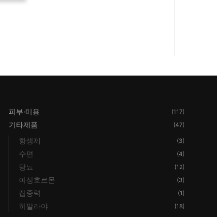
피부·미용
(117)
기타제품
(47)
항생제
(3)
수면
(4)
당뇨
(12)
여성호르몬
(3)
집중력
(1)
히말라야
(18)