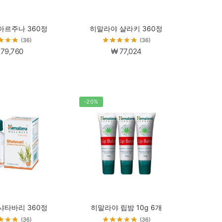
아르주나 360정
히말라야 샬라키 360정
(36)
(36)
79,760
₩
77,024
-20%
샤타바리 360정
히말라야 립밤 10g 6개
(36)
(36)