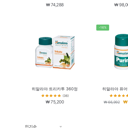
₩
74,288
₩
98,0
-16%
히말라야 트리카투 360정
히말라야 퓨어
(36)
원
₩
75,200
₩
₩
66,992
래
가
격: