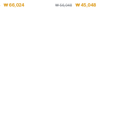
원
현
원
현
₩
66,024
₩
45,048
4
₩
56,048
래
재
래
재
가
가
가
가
격:
격:
격:
격:
₩ 77,024.
₩ 66,024.
₩ 56,048.
₩ 45,048.