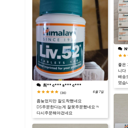
N
좋은
니다
배송도
였습
최** c*** s*** c***
6월 7일
(36)
좀늦었지만 잘도착했네요
DS주문한다는게 잘못주문했네요ㅋ
다시주문해야겄네요