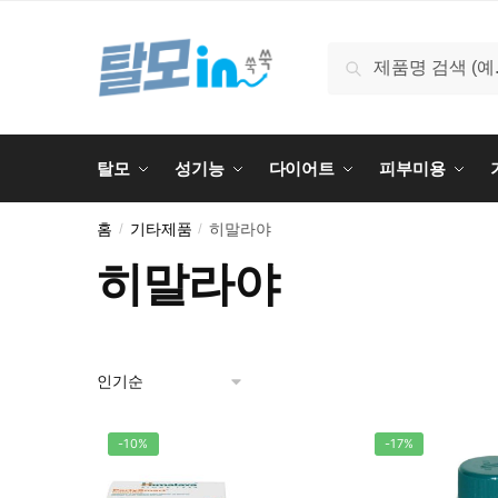
Skip
Skip
to
to
검
검색
navigation
content
색:
탈모
성기능
다이어트
피부미용
홈
기타제품
히말라야
/
/
히말라야
-10%
-17%