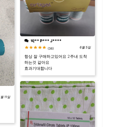
박** P*** J****
6월 5일
(36)
항상 잘 구매하고있어요 2주내 도착
하는것 같아요
효과기대합니다
5월 11일