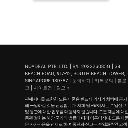
NOADEAL PTE. LTD. | B/L 202226085G | 38
BEACH ROAD, #17-12, SOUTH BEACH TOWER,
SINGAPORE 189767 |
문의하기
|
카톡문의
|
블로
그
|
사이트맵
|
탈모in
핀페시아를 포함한 모든 제품은 반드시 의사의 처방에 근거
해 구입하실 것을 권장합니다. 저희 탈모in에서는 수입신고
및 통관에 대한 업무를 대행하지 않습니다. 모든 제품에 대
통관 절차는 해당 국가의 법률에 따라 이루어지며, 모든 제
은 자가사용을 전제로 하며 통관과 신고는 수입화주인 고객