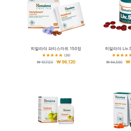
히말라야 파티스마트 150정
히말라야 Liv.
(36)
원
현
원
₩
96,120
₩
₩
107,120
₩
64,560
래
재
래
가
가
가
격:
격:
격:
₩ 107,120.
₩ 96,120.
₩ 