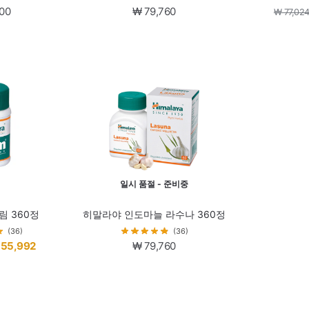
00
₩
79,760
₩
77,02
일시 품절 - 준비중
림 360정
히말라야 인도마늘 라수나 360정
(36)
(36)
현
55,992
₩
79,760
재
가
격: