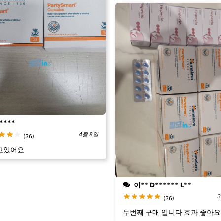
****
4월 8일
(36)
고있어요
이** D****** L**
3
(36)
두번째 구매 입니다 효과 좋아요