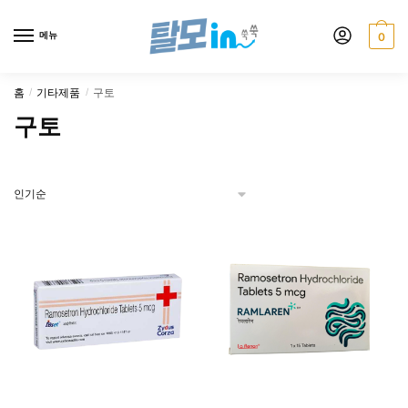
Skip
Skip
to
to
메뉴
0
navigation
content
홈
기타제품
구토
/
/
구토