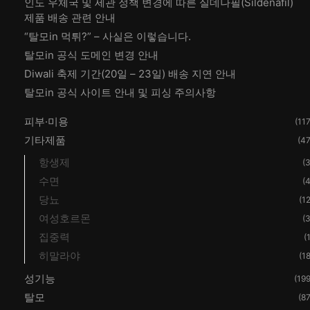
인도 우체국 및 세관 정책 변경에 따른 실데나필(Sildenafil)
제품 배송 관련 안내
“탈모in 먹튀?” – 사실은 이렇습니다.
탈모in 공식 도메인 변경 안내
Diwali 축제 기간(20일 – 23일) 배송 지연 안내
탈모in 공식 사이트 안내 및 피싱 주의사항
피부·미용
(117
기타제품
(47
항생제
(3
수면
(4
당뇨
(12
여성호르몬
(3
집중력
(
히말라야
(18
성기능
(199
탈모
(87