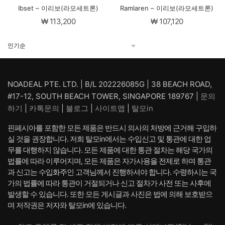
Ibset – 이리보(라모세트론)
Ramlaren – 이리보(라모세트론)
₩
113,200
₩
107,120
NOADEAL PTE. LTD. | B/L 202226085G | 38 BEACH ROAD,
#17-12, SOUTH BEACH TOWER, SINGAPORE 189767 |
문의
하기
|
카톡문의
|
블로그
|
사이트맵
|
탈모in
핀페시아를 포함한 모든 제품은 반드시 의사의 처방에 근거해 구입하
실 것을 권장합니다. 저희 탈모in에서는 수입신고 및 통관에 대한 업
무를 대행하지 않습니다. 모든 제품에 대한 통관 절차는 해당 국가의
법률에 따라 이루어지며, 모든 제품은 자가사용을 전제로 하며 통관
과 신고는 수입화주인 고객님께서 진행하셔야 합니다. 수령하시는 국
가의 법률에 따라 통관이 거절되거나 신고 절차가 사전 또는 사후에
발생할 수 있습니다. 또한 모든 게시글과 사진은 법에 의해 보호받으
며 저작권은 저자와 탈모in에 있습니다.