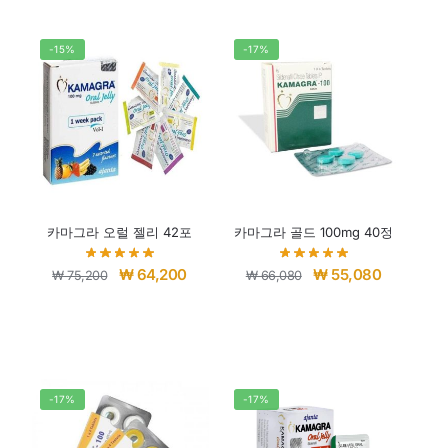
-15%
-17%
카마그라 오럴 젤리 42포
카마그라 골드 100mg 40정
₩
64,200
₩
55,080
₩
75,200
₩
66,080
-17%
-17%