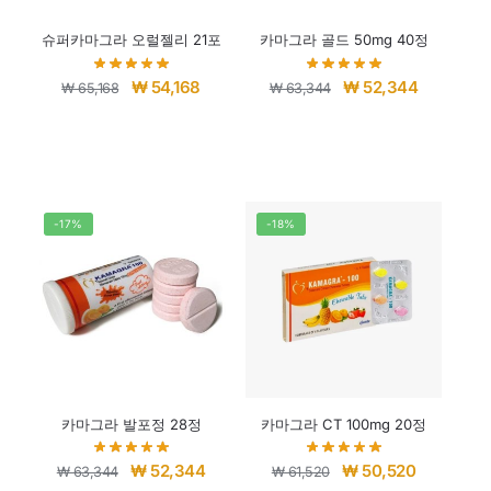
슈퍼카마그라 오럴젤리 21포
카마그라 골드 50mg 40정
₩
54,168
₩
52,344
₩
65,168
₩
63,344
-17%
-18%
카마그라 발포정 28정
카마그라 CT 100mg 20정
₩
52,344
₩
50,520
₩
63,344
₩
61,520