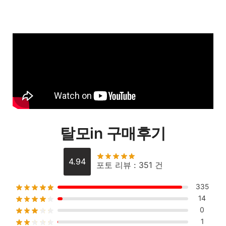
탈모in 구매후기
4.94
포토 리뷰 : 351 건
335
14
0
1