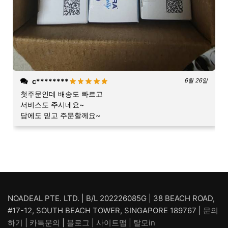
c********
6월 26일
첫주문인데 배송도 빠르고
서비스도 주시네요~
담에도 믿고 주문할께요~
NOADEAL PTE. LTD. | B/L 202226085G | 38 BEACH ROAD,
#17-12, SOUTH BEACH TOWER, SINGAPORE 189767 |
문의
하기
|
카톡문의
|
블로그
|
사이트맵
|
탈모in