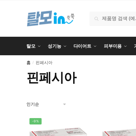
Skip
Skip
to
to
검
검색
navigation
content
색:
탈모
성기능
다이어트
피부미용
홈
핀페시아
/
핀페시아
-9%