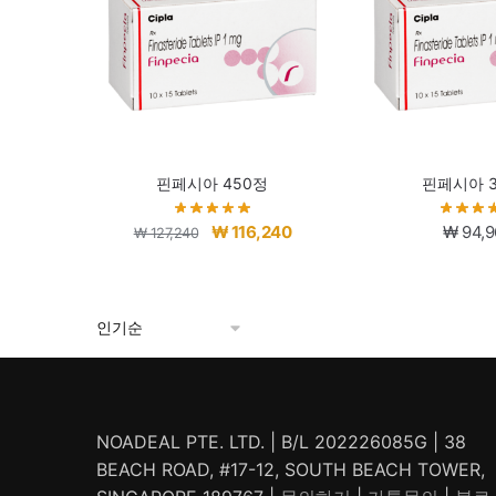
핀페시아 450정
핀페시아 
원
현
₩
116,240
₩
94,9
₩
127,240
래
재
가
가
격:
격:
₩ 127,240.
₩ 116,240.
NOADEAL PTE. LTD. | B/L 202226085G | 38
BEACH ROAD, #17-12, SOUTH BEACH TOWER,