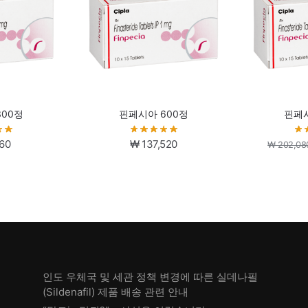
300정
핀페시아 600정
핀페시
60
₩
137,520
₩
202,08
인도 우체국 및 세관 정책 변경에 따른 실데나필
(Sildenafil) 제품 배송 관련 안내