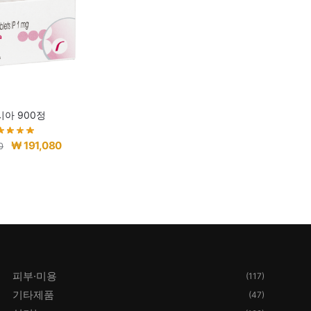
아 900정
원
현
₩
191,080
0
래
재
가
가
격:
격:
₩ 202,080.
₩ 191,080.
피부·미용
(117)
기타제품
(47)