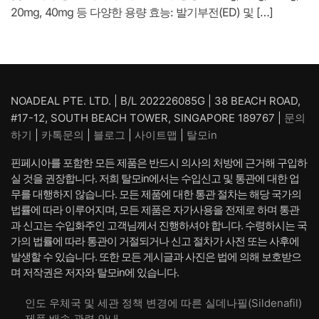
20mg, 40mg 등 다양한 용량 효능: 발기부전(ED) 및 […]
NOADEAL PTE. LTD. | B/L 202226085G | 38 BEACH ROAD,
#17-12, SOUTH BEACH TOWER, SINGAPORE 189767 |
문의
하기
|
카톡문의
|
블로그
|
사이트맵
|
탈모in
핀페시아를 포함한 모든 제품은 반드시 의사의 처방에 근거해 구입하
실 것을 권장합니다. 저희 탈모in에서는 수입신고 및 통관에 대한 업
무를 대행하지 않습니다. 모든 제품에 대한 통관 절차는 해당 국가의
법률에 따라 이루어지며, 모든 제품은 자가사용을 전제로 하며 통관
과 신고는 수입화주인 고객님께서 진행하셔야 합니다. 수령하시는 국
가의 법률에 따라 통관이 거절되거나 신고 절차가 사전 또는 사후에
발생할 수 있습니다. 또한 모든 게시글과 사진은 법에 의해 보호받으
며 저작권은 저자와 탈모in에 있습니다.
인도 우체국 및 세관 정책 변경에 따른 실데나필(Sildenafil)
제품 배송 관련 안내