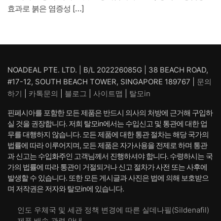
효과로 붉은 염증성 […]
NOADEAL PTE. LTD. | B/L 202226085G | 38 BEACH ROAD,
#17-12, SOUTH BEACH TOWER, SINGAPORE 189767 |
문의
하기
|
카톡문의
|
블로그
|
사이트맵
|
탈모in
핀페시아를 포함한 모든 제품은 반드시 의사의 처방에 근거해 구입하
실 것을 권장합니다. 저희 탈모in에서는 수입신고 및 통관에 대한 업
무를 대행하지 않습니다. 모든 제품에 대한 통관 절차는 해당 국가의
법률에 따라 이루어지며, 모든 제품은 자가사용을 전제로 하며 통관
과 신고는 수입화주인 고객님께서 진행하셔야 합니다. 수령하시는 국
가의 법률에 따라 통관이 거절되거나 신고 절차가 사전 또는 사후에
발생할 수 있습니다. 또한 모든 게시글과 사진은 법에 의해 보호받으
며 저작권은 저자와 탈모in에 있습니다.
인도 우체국 및 세관 정책 변경에 따른 실데나필(Sildenafil)
제품 배송 관련 안내