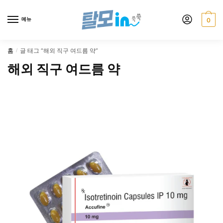
Skip
Skip
to
to
메뉴
0
navigation
content
홈
글 태그 “해외 직구 여드름 약”
/
해외 직구 여드름 약