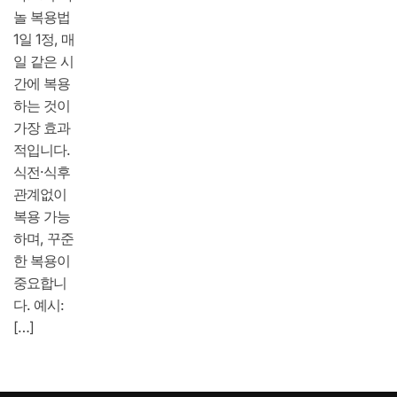
놀 복용법
1일 1정, 매
일 같은 시
간에 복용
하는 것이
가장 효과
적입니다.
식전·식후
관계없이
복용 가능
하며, 꾸준
한 복용이
중요합니
다. 예시:
[…]