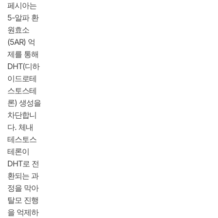
페시아는
5-알파 환
원효소
(5AR) 억
제를 통해
DHT(디하
이드로테
스토스테
론) 생성을
차단합니
다. 체내
테스토스
테론이
DHT로 전
환되는 과
정을 막아
탈모 진행
을 억제하