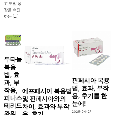
고 모발 성
장을 촉진
하는 […]
두타놀
복용
법, 효
핀페시아 복용
과, 부
법, 효과, 부작
작용,
에프페시아 복용법
용, 후기를 한
피나스
및 핀페시아와의
눈에!
테리드
차이, 효과와 부작
와의
2025-04-27
용, 후기