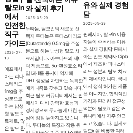
유와 실제 경험
탈모in
와 실제 후기
담
에서
2025-05-29
안전한
2025-05-29
두타놀, 탈모인의 새로운 선
직구
핀페시아, 탈모in 이용
택지 두타놀은 두타스테리드
자들이 주목하는 이유
가이드
(Dutasteride) 0.5mg을 주성
와 실제 경험담 핀페시
분으로 하는 남성형 탈모 치
2025-07-
아는 인도 제약사 Cipla
료제입니다. 아보다트의 제네
13
에서 제조한 피나스테
릭 제품으로, 5α-환원효소 타
에프페시
리드 성분의 탈모 치료
입 I과 II를 동시에 억제해
아는 피나
제 제네릭입니다. 국내
DHT 생성을 차단하는 독특한
스테리드
에서 정식 허가된 제품
메커니즘을 갖추고 있습니다.
1mg을 주
은 아니지만, 합리적인
최근 탈모 커뮤니티에서는 핀
성분으로
가격과 편리한 접근성
페시아 대비 강력한 효능과
하는 남성
덕분에 탈모in 같은 커
경제성으로 두타놀에 대한 관
형 탈모 치
뮤니티에서 자주 언급
심이 점점 높아지고 있습니
료제로, 많
되고 있습니다. 실제로
다. 두타놀의 특징과 작용 원
은 탈모 환
탈모in을 비롯한 여러
리 두타놀은 기존 피나스테리