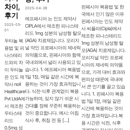
차이,
핀페시아 복용법 및 한
2025-04-28
국에서 인기 많은 이유
후기
에프페시아 는 인도 제약사
핀페시아는 인도 제약
2025-05-
CIPLA에서 제조한 피나스테
사 씨플라(Cipla)에서
01
리드 1mg 성분의 남성형 탈모
제조한 피나스테리드
(AGA) 치료제입니다. 오리지
두타놀 복
1mg 성분의 남성형 탈
널 약인 프로페시아의 제네릭
용법 및 피
모(AGA) 치료제입니다.
의약품으로, 핀페시아와 함께
나스테리
오리지널 약인 프로페
국내외에서 널리 사용되고 있
드와의 차
시아의 제네릭 의약품
습니다. 1. 에프페시아 복용법
이 두타놀
으로, 가격 대비 효과와
1일 1정, 매일 같은 시간에 복
은 인도 제
편의성 때문에 국내에
용하는 것이 가장 효과적입니
약사 noll
서 큰 인기를 끌고 있습
다. 식전·식후 관계없이 복용
Healthcare
니다. 1. 핀페시아 복용
가능하며, 잊지 않기 쉬운 시
Pvt LtdA에
법 1일 1정, 매일 같은
간대를 정해 꾸준히 복용하는
서 제조한
시간에 복용하는 것이
것이 중요합니다. 예시: 아침
두타스테
가장 효과적입니다.복
식사 후, 취침 전 등 […]
리드
용 시간은 식전, 식후
0.5mg 성
관계없이 자신이 잊지