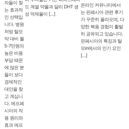
자들이 찾
온라인 커뮤니티에서
드 계열 약물과 달리 DHT 생
는 효과적
는 핀페시아 관련 후기
성 억제율이 […]
인 선택입
가 꾸준히 올라오며, 다
니다. 병원
양한 복용 경험이 활발
처방 탈모
히 공유되고 있습니다.
약 대비 월
핀페시아의 특징과 탈
5-7만원의
모in에서의 인기 요인
높은 비용
[…]
부담 때문
에 많은 분
들이 보다
경제적인
대안을 찾
고 계십니
다. 에프페
시아의 작
용 원리와
효과 에프