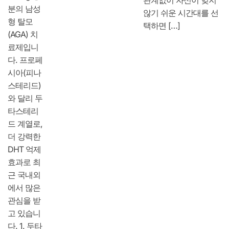
분의 남성
않기 쉬운 시간대를 선
형 탈모
택하면 […]
(AGA) 치
료제입니
다. 프로페
시아(피나
스테리드)
와 달리 두
타스테리
드 계열로,
더 강력한
DHT 억제
효과로 최
근 국내외
에서 많은
관심을 받
고 있습니
다. 1. 두타