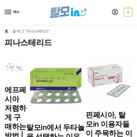
Skip
Skip
to
to
메뉴
0
navigation
content
홈
글 태그 “피나스테리드”
/
피나스테리드
에프페
시아
저렴하
핀페시아, 탈
게 구
모in 이용자들
매하는
탈모in에서 두타놀
이 주목하는 이
방법 |
을 선택하는 이유