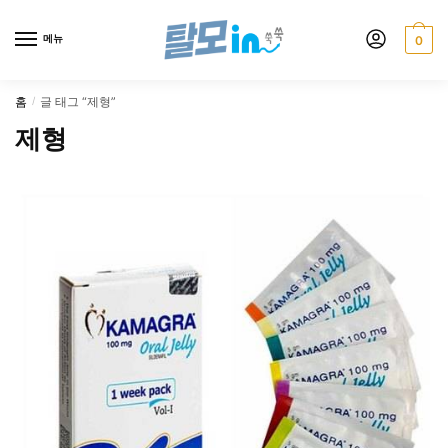
Skip
Skip
to
to
메뉴
0
navigation
content
홈
글 태그 “제형”
/
제형