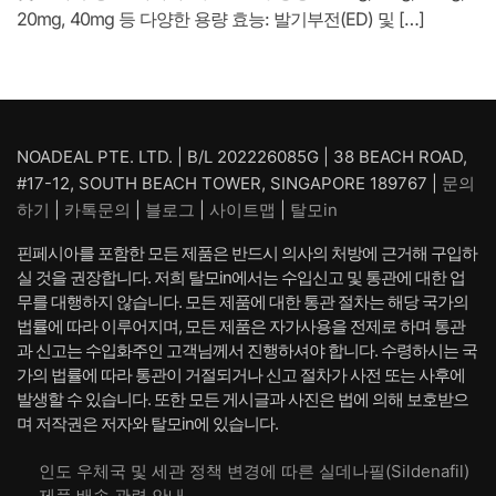
20mg, 40mg 등 다양한 용량 효능: 발기부전(ED) 및 […]
NOADEAL PTE. LTD. | B/L 202226085G | 38 BEACH ROAD,
#17-12, SOUTH BEACH TOWER, SINGAPORE 189767 |
문의
하기
|
카톡문의
|
블로그
|
사이트맵
|
탈모in
핀페시아를 포함한 모든 제품은 반드시 의사의 처방에 근거해 구입하
실 것을 권장합니다. 저희 탈모in에서는 수입신고 및 통관에 대한 업
무를 대행하지 않습니다. 모든 제품에 대한 통관 절차는 해당 국가의
법률에 따라 이루어지며, 모든 제품은 자가사용을 전제로 하며 통관
과 신고는 수입화주인 고객님께서 진행하셔야 합니다. 수령하시는 국
가의 법률에 따라 통관이 거절되거나 신고 절차가 사전 또는 사후에
발생할 수 있습니다. 또한 모든 게시글과 사진은 법에 의해 보호받으
며 저작권은 저자와 탈모in에 있습니다.
인도 우체국 및 세관 정책 변경에 따른 실데나필(Sildenafil)
제품 배송 관련 안내