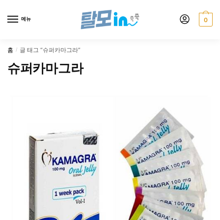
Skip
Skip
to
to
메뉴
0
navigation
content
홈
글 태그 “슈퍼카마그라”
/
슈퍼카마그라