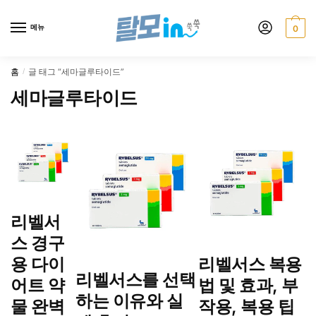
Skip
Skip
to
to
메뉴
0
navigation
content
홈
글 태그 “세마글루타이드”
/
세마글루타이드
리벨서
스 경구
용 다이
리벨서스 복용
리벨서스를 선택
어트 약
법 및 효과, 부
하는 이유와 실
물 완벽
작용, 복용 팁