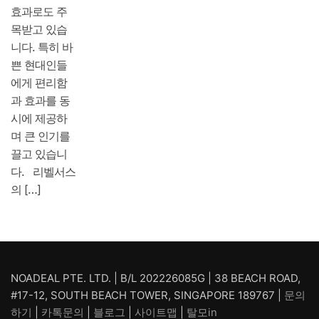
효과로도 주
목받고 있습
니다. 특히 바
쁜 현대인들
에게 편리함
과 효과를 동
시에 제공하
며 큰 인기를
끌고 있습니
다. 리벨서스
의 […]
NOADEAL PTE. LTD. | B/L 202226085G | 38 BEACH ROAD,
#17-12, SOUTH BEACH TOWER, SINGAPORE 189767 |
문의
하기
|
카톡문의
|
블로그
|
사이트맵
|
탈모in