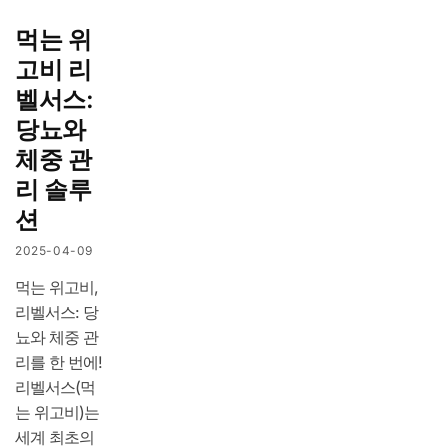
먹는 위
고비 리
벨서스:
당뇨와
체중 관
리 솔루
션
2025-04-09
먹는 위고비,
리벨서스: 당
뇨와 체중 관
리를 한 번에!
리벨서스(먹
는 위고비)는
세계 최초의