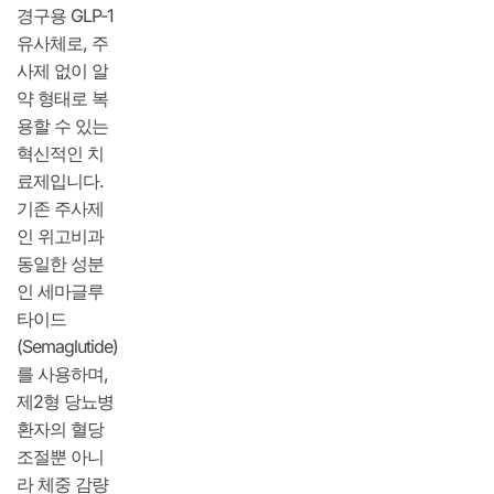
경구용 GLP-1
유사체로, 주
사제 없이 알
약 형태로 복
용할 수 있는
혁신적인 치
료제입니다.
기존 주사제
인 위고비과
동일한 성분
인 세마글루
타이드
(Semaglutide)
를 사용하며,
제2형 당뇨병
환자의 혈당
조절뿐 아니
라 체중 감량