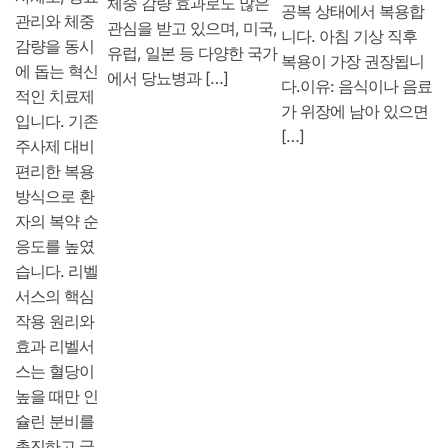
체중 감량 효과로도 많은
공복 상태에서 복용합
관리와 체중
관심을 받고 있으며, 미국,
니다. 아침 기상 직후
감량을 동시
유럽, 일본 등 다양한 국가
복용이 가장 권장됩니
에 돕는 혁신
에서 당뇨병과 […]
다.이유: 음식이나 음료
적인 치료제
가 위장에 남아 있으면
입니다. 기존
[…]
주사제 대비
편리한 복용
방식으로 환
자의 복약 순
응도를 높였
습니다. 리벨
서스의 핵심
작용 원리와
효과 리벨서
스는 혈당이
높을 때만 인
슐린 분비를
촉진하고 글