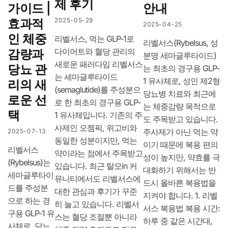
제 후기
가이드 |
안내
효과적
2025-05-29
2025-04-25
인 체중
리벨서스, 먹는 GLP-1로
리벨서스(Rybelsus, 성
다이어트와 혈당 관리의
감량과
분명 세마글루타이드)
새로운 패러다임 리벨서스
당뇨 관
는 최초의 경구용 GLP-
는 세마글루타이드
1 유사체로, 성인 제2형
리의 새
(semaglutide)를 주성분으
당뇨병 치료와 최근에
로운 선
로 한 최초의 경구용 GLP-
는 체중감량 목적으로
택
1 유사체입니다. 기존의 주
도 주목받고 있습니다.
사제인 오젬픽, 위고비와
주사제가 아닌 먹는 약
2025-07-13
동일한 성분이지만, 먹는
이기 때문에 복용 편의
리벨서스
약이라는 점에서 주목받고
성이 높지만, 약효를 극
(Rybelsus)는
있습니다. 최근 탈모in 커
대화하기 위해서는 반
세마글루타이
뮤니티에서도 리벨서스에
드시 올바른 복용법을
드를 주성분
대한 관심과 후기가 꾸준
지켜야 합니다. 1. 리벨
으로 하는 경
히 늘고 있습니다. 리벨서
서스 복용법 복용 시간:
구용 GLP-1 유
스는 혈당 조절뿐 아니라
하루 중 같은 시간대,
사체로, 당뇨