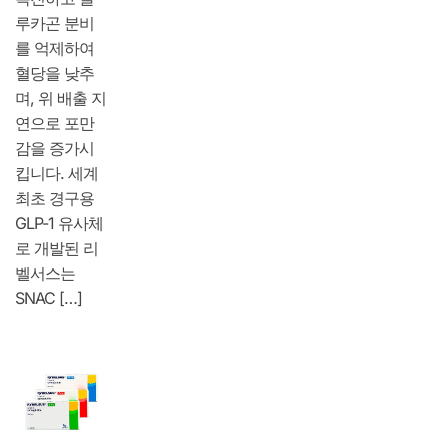
루카곤 분비
를 억제하여
혈당을 낮추
며, 위 배출 지
연으로 포만
감을 증가시
킵니다. 세계
최초 경구용
GLP-1 유사체
로 개발된 리
벨서스는
SNAC […]