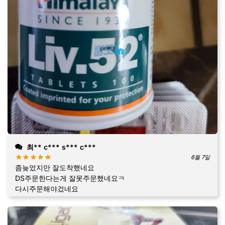
최** c*** s*** c***
6월 7일
좀늦었지만 잘도착했네요
DS주문한다는게 잘못주문했네요ㅋ
다시주문해야겄네요