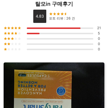
정
탈모in 구매후기
수
량
4.83
포토 리뷰 : 26 건
21
5
0
0
0