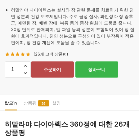
히말라야 다이아렉스는 설사와 장 관련 문제를 치료하기 위한 천
연 성분의 건강 보조제입니다. 주로 급성 설사, 과민성 대장 증후
군, 예민한 장, 배변 장애, 복통 등의 증상 완화에 도움을 줍니다.
30정 단위로 판매되며, 벨 과일 등의 성분이 포함되어 있어 장 질
환에 효과적입니다. 천연 성분으로 구성되어 있어 부작용이 적은
편이며, 장 건강 개선에 도움을 줄 수 있습니다.
(
26
개 고객 상품평)
히
주문하기
장바구니
말
라
야
다
이
탈모in
상품평
설명
26
아
렉
히말라야 다이아렉스 360정
에 대한 26개
스
상품평
360