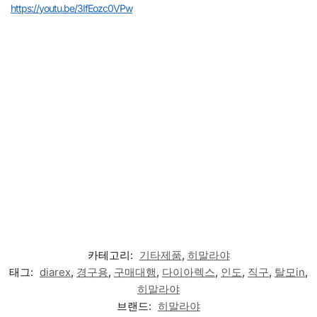
https://youtu.be/3IfEozc0VPw
카테고리:
기타제품
,
히말라야
태그:
diarex
,
경구용
,
구매대행
,
다이아렉스
,
인도
,
직구
,
탈모in
,
히말라야
브랜드:
히말라야