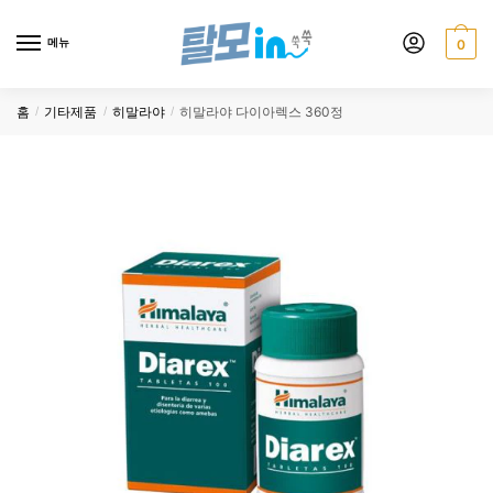
Skip
Skip
to
to
메뉴
0
navigation
content
홈
기타제품
히말라야
히말라야 다이아렉스 360정
/
/
/