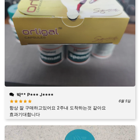
박** P*** J****
6월 5일
항상 잘 구매하고있어요 2주내 도착하는것 같아요
효과기대합니다