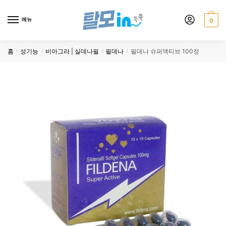
Skip
Skip
to
to
메뉴
0
navigation
content
홈
성기능
비아그라 | 실데나필
필데나
필데나 슈퍼액티브 100정
/
/
/
/