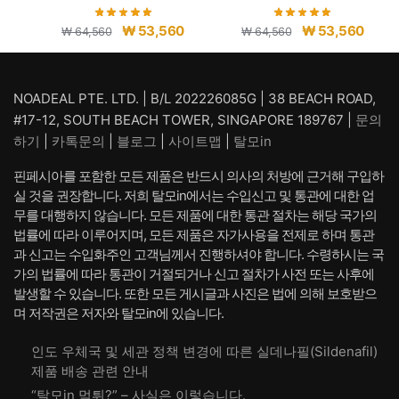
원
현
원
현
₩
53,560
₩
53,560
₩
64,560
₩
64,560
래
재
래
재
가
가
가
가
격:
격:
격:
격:
NOADEAL PTE. LTD. | B/L 202226085G | 38 BEACH ROAD,
₩ 64,560.
₩ 53,560.
₩ 64,560.
₩ 53,
#17-12, SOUTH BEACH TOWER, SINGAPORE 189767 |
문의
하기
|
카톡문의
|
블로그
|
사이트맵
|
탈모in
핀페시아를 포함한 모든 제품은 반드시 의사의 처방에 근거해 구입하
실 것을 권장합니다. 저희 탈모in에서는 수입신고 및 통관에 대한 업
무를 대행하지 않습니다. 모든 제품에 대한 통관 절차는 해당 국가의
법률에 따라 이루어지며, 모든 제품은 자가사용을 전제로 하며 통관
과 신고는 수입화주인 고객님께서 진행하셔야 합니다. 수령하시는 국
가의 법률에 따라 통관이 거절되거나 신고 절차가 사전 또는 사후에
발생할 수 있습니다. 또한 모든 게시글과 사진은 법에 의해 보호받으
며 저작권은 저자와 탈모in에 있습니다.
인도 우체국 및 세관 정책 변경에 따른 실데나필(Sildenafil)
제품 배송 관련 안내
“탈모in 먹튀?” – 사실은 이렇습니다.