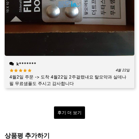
k*******
4월 22일
4월2일 주문 -> 도착 4월22일 2주걸렸내요 탈모약과 실데나
필 무료샘플도 주시고 감사합니다
후기 더 보기
상품평 추가하기