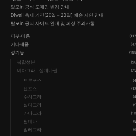
탈모in 공식 도메인 변경 안내
Diwali 축제 기간(20일 – 23일) 배송 지연 안내
탈모in 공식 사이트 안내 및 피싱 주의사항
피부·미용
(117
기타제품
(47
성기능
(199
복합성분
(28
비아그라 | 실데나필
(75
브루포스
(4
센포스
(12
수하그라
(4
실디그라
(9
카마그라
(10
필데나
(8
말레그라
(6