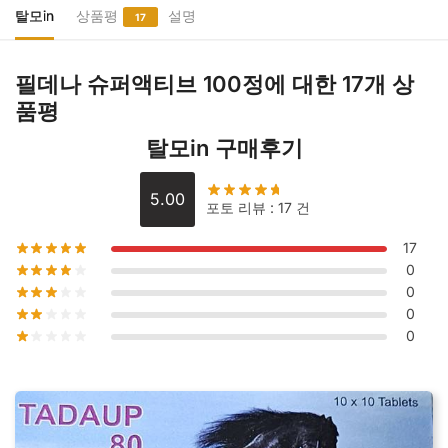
액
탈모in
상품평
설명
17
티
브
필데나 슈퍼액티브 100정
에 대한 17개 상
100
품평
정
수
탈모in 구매후기
량
5.00
포토 리뷰 : 17 건
17
0
0
0
0