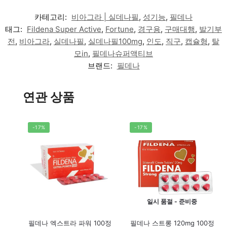
카테고리:
비아그라 | 실데나필
,
성기능
,
필데나
태그:
Fildena Super Active
,
Fortune
,
경구용
,
구매대행
,
발기부
전
,
비아그라
,
실데나필
,
실데나필100mg
,
인도
,
직구
,
캡슐형
,
탈
모in
,
필데나슈퍼액티브
브랜드:
필데나
연관 상품
-17%
-17%
일시 품절 - 준비중
필데나 엑스트라 파워 100정
필데나 스트롱 120mg 100정