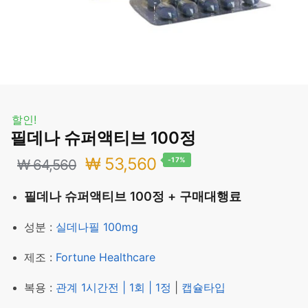
할인!
필데나 슈퍼액티브 100정
원
현
₩
53,560
-17%
₩
64,560
래
재
필데나 슈퍼액티브 100정 + 구매대행료
가
가
성분 :
실데나필 100mg
격:
격:
제조 :
Fortune Healthcare
₩ 64,560.
₩ 53,560.
복용 :
관계 1시간전 | 1회 | 1정
|
캡슐타입