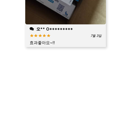
오** O*********
7월 3일
효과좋아요~!!