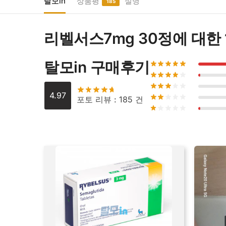
탈모in
상품평
설명
185
리벨서스7mg 30정
에 대한
탈모in 구매후기
4.97
포토 리뷰 : 185 건