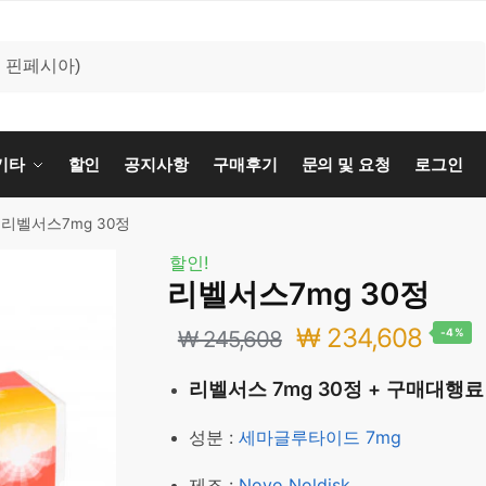
기타
할인
공지사항
구매후기
문의 및 요청
로그인
리벨서스7mg 30정
할인!
리벨서스7mg 30정
원
현
₩
234,608
₩
245,608
-4%
래
재
리벨서스 7mg 30정 + 구매대행료
가
가
성분 :
세마글루타이드 7mg
격:
격:
제조 :
Novo Noldisk