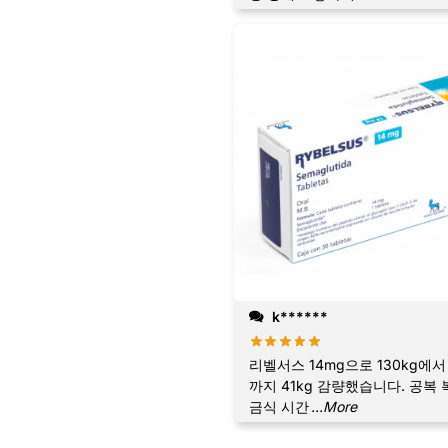
k******
리벨서스 14mg으로 130kg에서 
까지 41kg 감량했습니다. 공복
금식 시간
...More