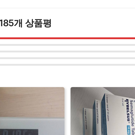
정
수
량
 185개 상품평