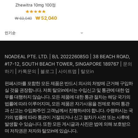
Zhewitra 10mg 100정
원
현
₩
52,040
₩
63,040
래
재
가
가
격:
격:
₩ 63,040.
₩ 52,040.
NOADEAL PTE. LTD. | B/L 202226085G | 38 BEACH ROAD,
#17-12, SOUTH BEACH TOWER, SINGAPORE 189767 |
문의
하기
|
카톡문의
|
블로그
|
사이트맵
|
탈모in
핀페시아를 포함한 모든 제품은 반드시 의사의 처방에 근거해 구입하
실 것을 권장합니다. 저희 탈모in에서는 수입신고 및 통관에 대한 업
무를 대행하지 않습니다. 모든 제품에 대한 통관 절차는 해당 국가의
법률에 따라 이루어지며, 모든 제품은 자가사용을 전제로 하며 통관
과 신고는 수입화주인 고객님께서 진행하셔야 합니다. 수령하시는 국
가의 법률에 따라 통관이 거절되거나 신고 절차가 사전 또는 사후에
발생할 수 있습니다. 또한 모든 게시글과 사진은 법에 의해 보호받으
며 저작권은 저자와 탈모in에 있습니다.