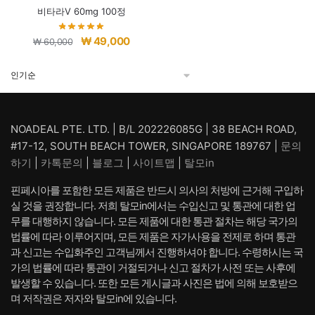
비타라V 60mg 100정
원
현
₩
49,000
₩
60,000
래
재
가
가
격:
격:
₩ 60,000.
₩ 49,000.
NOADEAL PTE. LTD. | B/L 202226085G | 38 BEACH ROAD,
#17-12, SOUTH BEACH TOWER, SINGAPORE 189767 |
문의
하기
|
카톡문의
|
블로그
|
사이트맵
|
탈모in
핀페시아를 포함한 모든 제품은 반드시 의사의 처방에 근거해 구입하
실 것을 권장합니다. 저희 탈모in에서는 수입신고 및 통관에 대한 업
무를 대행하지 않습니다. 모든 제품에 대한 통관 절차는 해당 국가의
법률에 따라 이루어지며, 모든 제품은 자가사용을 전제로 하며 통관
과 신고는 수입화주인 고객님께서 진행하셔야 합니다. 수령하시는 국
가의 법률에 따라 통관이 거절되거나 신고 절차가 사전 또는 사후에
발생할 수 있습니다. 또한 모든 게시글과 사진은 법에 의해 보호받으
며 저작권은 저자와 탈모in에 있습니다.