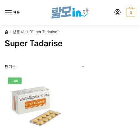
Skip
Skip
to
to
메뉴
0
navigation
content
홈
상품 태그 “Super Tadarise”
/
Super Tadarise
-10%