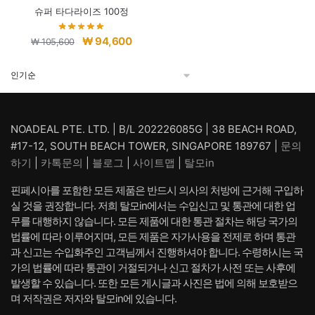
슈퍼 타다라이즈 100정
원
현
₩
94,600
₩
105,600
래
재
가
가
격:
격:
₩ 105,600.
₩ 94,600.
NOADEAL PTE. LTD. | B/L 202226085G | 38 BEACH ROAD,
#17-12, SOUTH BEACH TOWER, SINGAPORE 189767 |
문의
하기
|
카톡문의
|
블로그
|
사이트맵
|
탈모in
핀페시아를 포함한 모든 제품은 반드시 의사의 처방에 근거해 구입하
실 것을 권장합니다. 저희 탈모in에서는 수입신고 및 통관에 대한 업
무를 대행하지 않습니다. 모든 제품에 대한 통관 절차는 해당 국가의
법률에 따라 이루어지며, 모든 제품은 자가사용을 전제로 하며 통관
과 신고는 수입화주인 고객님께서 진행하셔야 합니다. 수령하시는 국
가의 법률에 따라 통관이 거절되거나 신고 절차가 사전 또는 사후에
발생할 수 있습니다. 또한 모든 게시글과 사진은 법에 의해 보호받으
며 저작권은 저자와 탈모in에 있습니다.