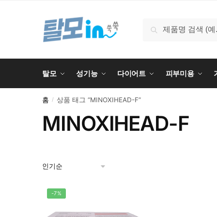
Skip
Skip
to
to
검
검색
navigation
content
색:
탈모
성기능
다이어트
피부미용
홈
상품 태그 “MINOXIHEAD-F”
/
MINOXIHEAD-F
-7%