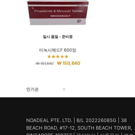
일시 품절 - 준비중
미녹시헤드F 600정
원
현
₩
150,840
₩
161,840
래
재
가
가
격:
격:
₩ 161,840.
₩ 150,840.
NOADEAL PTE. LTD. | B/L 202226085G | 38
BEACH ROAD, #17-12, SOUTH BEACH TOWER,