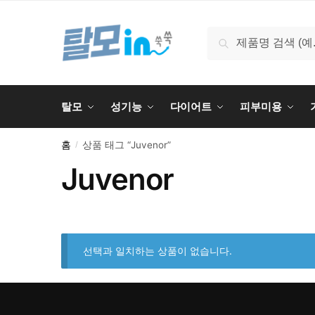
Skip
Skip
to
to
검
검색
navigation
content
색:
탈모
성기능
다이어트
피부미용
홈
상품 태그 “Juvenor”
/
Juvenor
선택과 일치하는 상품이 없습니다.