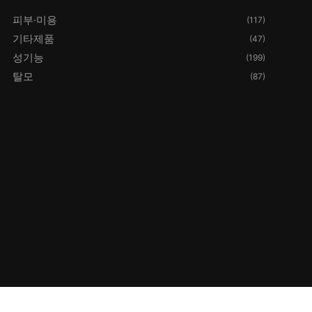
피부·미용
(117)
기타제품
(47)
성기능
(199)
탈모
(87)