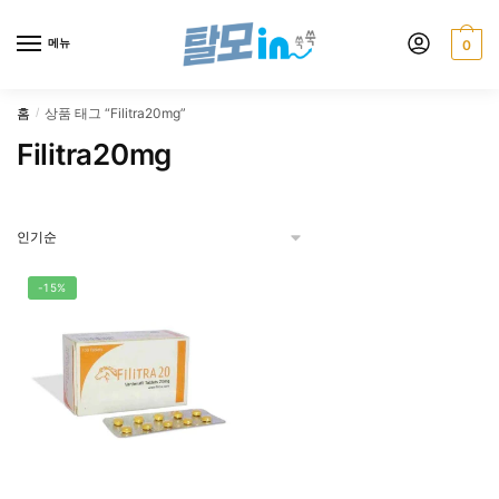
Skip
Skip
to
to
메뉴
0
navigation
content
홈
상품 태그 “Filitra20mg”
/
Filitra20mg
-15%