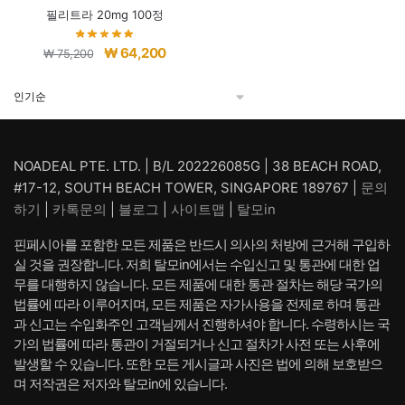
필리트라 20mg 100정
원
현
₩
64,200
₩
75,200
래
재
가
가
격:
격:
₩ 75,200.
₩ 64,200.
NOADEAL PTE. LTD. | B/L 202226085G | 38 BEACH ROAD,
#17-12, SOUTH BEACH TOWER, SINGAPORE 189767 |
문의
하기
|
카톡문의
|
블로그
|
사이트맵
|
탈모in
핀페시아를 포함한 모든 제품은 반드시 의사의 처방에 근거해 구입하
실 것을 권장합니다. 저희 탈모in에서는 수입신고 및 통관에 대한 업
무를 대행하지 않습니다. 모든 제품에 대한 통관 절차는 해당 국가의
법률에 따라 이루어지며, 모든 제품은 자가사용을 전제로 하며 통관
과 신고는 수입화주인 고객님께서 진행하셔야 합니다. 수령하시는 국
가의 법률에 따라 통관이 거절되거나 신고 절차가 사전 또는 사후에
발생할 수 있습니다. 또한 모든 게시글과 사진은 법에 의해 보호받으
며 저작권은 저자와 탈모in에 있습니다.