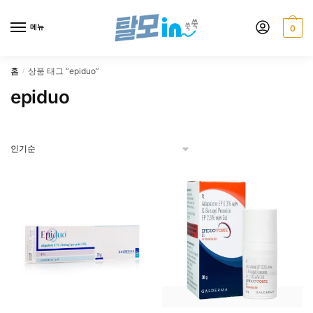
Skip
Skip
to
to
메뉴
0
navigation
content
홈
상품 태그 “epiduo”
/
epiduo