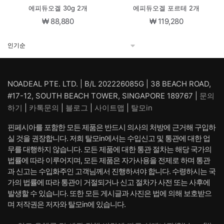
에피듀오겔 30g 2개
에피듀오겔 포르테 2개
₩
88,880
₩
119,280
NOADEAL PTE. LTD. | B/L 202226085G | 38 BEACH ROAD,
#17-12, SOUTH BEACH TOWER, SINGAPORE 189767 |
문의
하기
|
카톡문의
|
블로그
|
사이트맵
|
탈모in
핀페시아를 포함한 모든 제품은 반드시 의사의 처방에 근거해 구입하
실 것을 권장합니다. 저희 탈모in에서는 수입신고 및 통관에 대한 업
무를 대행하지 않습니다. 모든 제품에 대한 통관 절차는 해당 국가의
법률에 따라 이루어지며, 모든 제품은 자가사용을 전제로 하며 통관
과 신고는 수입화주인 고객님께서 진행하셔야 합니다. 수령하시는 국
가의 법률에 따라 통관이 거절되거나 신고 절차가 사전 또는 사후에
발생할 수 있습니다. 또한 모든 게시글과 사진은 법에 의해 보호받으
며 저작권은 저자와 탈모in에 있습니다.