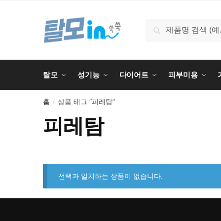
Skip
Skip
to
to
검
검색
navigation
content
색:
탈모
성기능
다이어트
피부미용
홈
상품 태그 “피레탐”
/
피레탐
선택과 일치하는 상품이 없습니다.