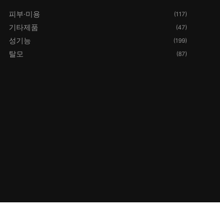
피부·미용
(117)
기타제품
(47)
성기능
(199)
탈모
(87)