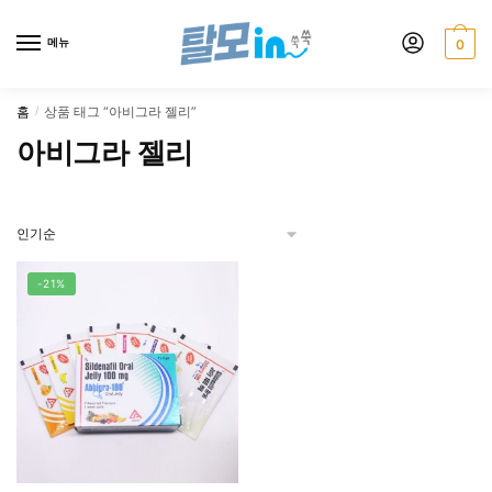
Skip
Skip
to
to
메뉴
0
navigation
content
홈
상품 태그 “아비그라 젤리”
/
아비그라 젤리
-21%