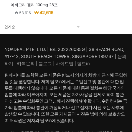
아비그라 젤리 100mg 28포
원
현
₩
42,616
₩
53,616
래
재
가
가
격:
격:
₩ 53,616.
₩ 42,616.
NOADEAL PTE. LTD. | B/L 202226085G | 38 BEACH ROAD,
#17-12, SOUTH BEACH TOWER, SINGAPORE 189767 |
문의
하기
|
카톡문의
|
블로그
|
사이트맵
|
탈모in
핀페시아를 포함한 모든 제품은 반드시 의사의 처방에 근거해 구입하
실 것을 권장합니다. 저희 탈모in에서는 수입신고 및 통관에 대한 업
무를 대행하지 않습니다. 모든 제품에 대한 통관 절차는 해당 국가의
법률에 따라 이루어지며, 모든 제품은 자가사용을 전제로 하며 통관
과 신고는 수입화주인 고객님께서 진행하셔야 합니다. 수령하시는 국
가의 법률에 따라 통관이 거절되거나 신고 절차가 사전 또는 사후에
발생할 수 있습니다. 또한 모든 게시글과 사진은 법에 의해 보호받으
며 저작권은 저자와 탈모in에 있습니다.