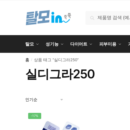
Skip
Skip
to
to
검
검색
navigation
content
색:
탈모
성기능
다이어트
피부미용
홈
상품 태그 “실디그라250”
/
실디그라250
-17%