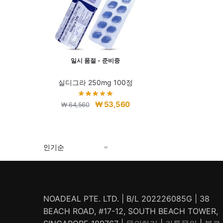
일시 품절 - 준비중
실디그라 250mg 100정
원
현
₩
53,560
₩
64,560
래
재
가
가
격:
격:
₩ 64,560.
₩ 53,560.
NOADEAL PTE. LTD. | B/L 202226085G | 38
BEACH ROAD, #17-12, SOUTH BEACH TOWER,