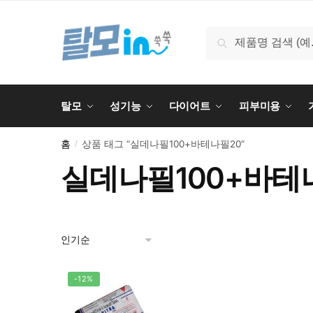
Skip
Skip
to
to
검
검색
navigation
content
색:
탈모
성기능
다이어트
피부미용
홈
상품 태그 “실데나필100+바테나필20”
/
실데나필100+바테
-12%