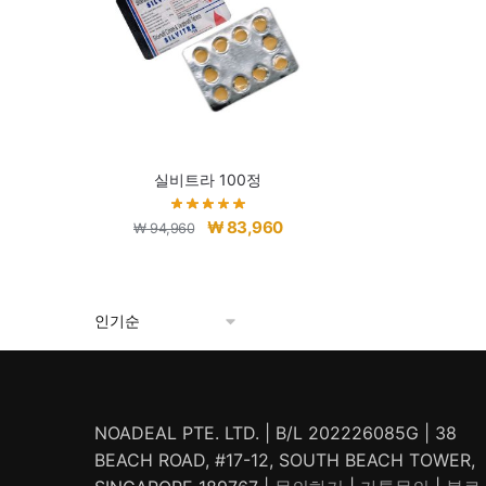
실비트라 100정
원
현
₩
83,960
₩
94,960
래
재
가
가
격:
격:
₩ 94,960.
₩ 83,960.
NOADEAL PTE. LTD. | B/L 202226085G | 38
BEACH ROAD, #17-12, SOUTH BEACH TOWER,