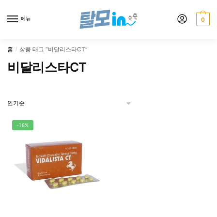
Skip
Skip
to
to
메뉴
0
navigation
content
홈
상품 태그 “비달리스타CT”
/
비달리스타CT
-18%