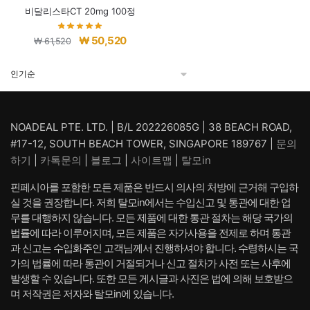
비달리스타CT 20mg 100정
원
현
₩
50,520
₩
61,520
래
재
가
가
격:
격:
₩ 61,520.
₩ 50,520.
NOADEAL PTE. LTD. | B/L 202226085G | 38 BEACH ROAD,
#17-12, SOUTH BEACH TOWER, SINGAPORE 189767 |
문의
하기
|
카톡문의
|
블로그
|
사이트맵
|
탈모in
핀페시아를 포함한 모든 제품은 반드시 의사의 처방에 근거해 구입하
실 것을 권장합니다. 저희 탈모in에서는 수입신고 및 통관에 대한 업
무를 대행하지 않습니다. 모든 제품에 대한 통관 절차는 해당 국가의
법률에 따라 이루어지며, 모든 제품은 자가사용을 전제로 하며 통관
과 신고는 수입화주인 고객님께서 진행하셔야 합니다. 수령하시는 국
가의 법률에 따라 통관이 거절되거나 신고 절차가 사전 또는 사후에
발생할 수 있습니다. 또한 모든 게시글과 사진은 법에 의해 보호받으
며 저작권은 저자와 탈모in에 있습니다.