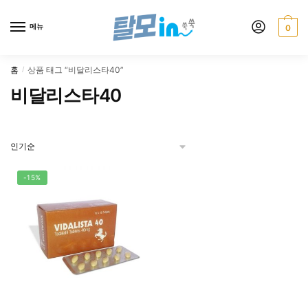
Skip
Skip
to
to
메뉴
0
navigation
content
홈
상품 태그 “비달리스타40”
/
비달리스타40
-15%