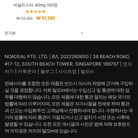
비달리스타 40mg 100정
원
현
₩
61,160
₩
72,160
래
재
가
가
격:
격:
₩ 72,160.
₩ 61,160.
NOADEAL PTE. LTD. | B/L 202226085G | 38 BEACH ROAD,
#17-12, SOUTH BEACH TOWER, SINGAPORE 189767 |
문의
하기
|
카톡문의
|
블로그
|
사이트맵
|
탈모in
핀페시아를 포함한 모든 제품은 반드시 의사의 처방에 근거해 구입하
실 것을 권장합니다. 저희 탈모in에서는 수입신고 및 통관에 대한 업
무를 대행하지 않습니다. 모든 제품에 대한 통관 절차는 해당 국가의
법률에 따라 이루어지며, 모든 제품은 자가사용을 전제로 하며 통관
과 신고는 수입화주인 고객님께서 진행하셔야 합니다. 수령하시는 국
가의 법률에 따라 통관이 거절되거나 신고 절차가 사전 또는 사후에
발생할 수 있습니다. 또한 모든 게시글과 사진은 법에 의해 보호받으
며 저작권은 저자와 탈모in에 있습니다.