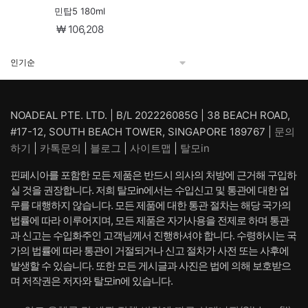
민탑5 180ml
₩
106,208
NOADEAL PTE. LTD. | B/L 202226085G | 38 BEACH ROAD,
#17-12, SOUTH BEACH TOWER, SINGAPORE 189767 |
문의
하기
|
카톡문의
|
블로그
|
사이트맵
|
탈모in
핀페시아를 포함한 모든 제품은 반드시 의사의 처방에 근거해 구입하
실 것을 권장합니다. 저희 탈모in에서는 수입신고 및 통관에 대한 업
무를 대행하지 않습니다. 모든 제품에 대한 통관 절차는 해당 국가의
법률에 따라 이루어지며, 모든 제품은 자가사용을 전제로 하며 통관
과 신고는 수입화주인 고객님께서 진행하셔야 합니다. 수령하시는 국
가의 법률에 따라 통관이 거절되거나 신고 절차가 사전 또는 사후에
발생할 수 있습니다. 또한 모든 게시글과 사진은 법에 의해 보호받으
며 저작권은 저자와 탈모in에 있습니다.