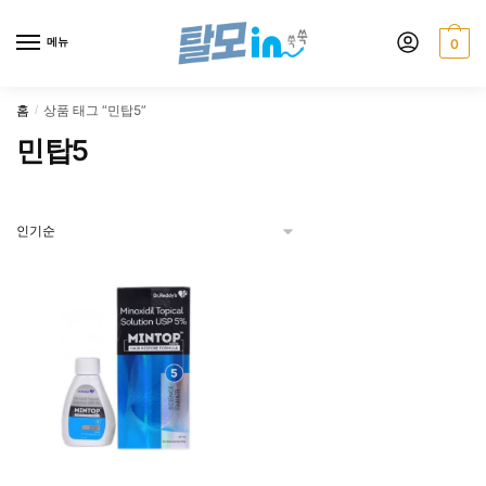
Skip
Skip
to
to
메뉴
0
navigation
content
홈
상품 태그 “민탑5”
/
민탑5