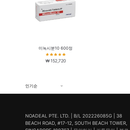
미녹시분10 600정
₩
152,720
NOADEAL PTE. LTD. | B/L 202226085G | 38
BEACH ROAD, #17-12, SOUTH BEACH TOWER,