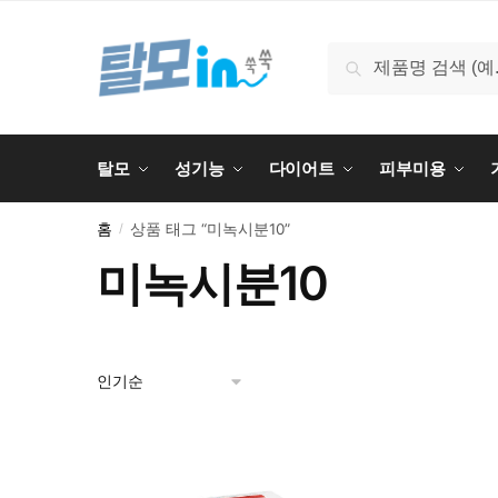
Skip
Skip
to
to
검
검색
navigation
content
색:
탈모
성기능
다이어트
피부미용
홈
상품 태그 “미녹시분10”
/
미녹시분10