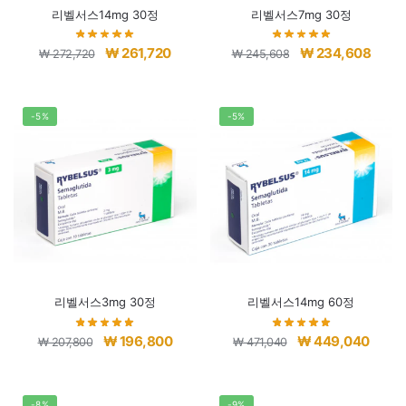
리벨서스14mg 30정
리벨서스7mg 30정
원
현
원
현
₩
261,720
₩
234,608
₩
272,720
₩
245,608
래
재
래
재
가
가
가
가
격:
격:
격:
격:
-5%
-5%
₩ 272,720.
₩ 261,720.
₩ 245,608.
₩ 234
리벨서스3mg 30정
리벨서스14mg 60정
원
현
원
현
₩
196,800
₩
449,040
₩
207,800
₩
471,040
래
재
래
재
가
가
가
가
격:
격:
격:
격:
-8%
-9%