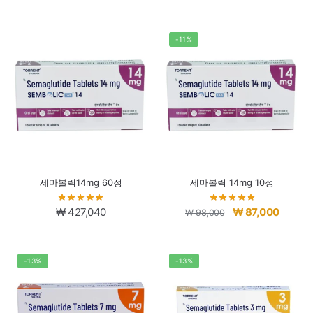
-11%
세마볼릭14mg 60정
세마볼릭 14mg 10정
원
현
₩
427,040
₩
87,000
₩
98,000
래
재
가
가
격:
격:
-13%
-13%
₩ 98,000.
₩ 87,0