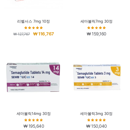
리벨서스 7mg 10정
세마볼릭7mg 30정
원
현
₩
116,767
₩
159,160
₩
127,767
래
재
가
가
격:
격:
₩ 127,767.
₩ 116,767.
세마볼릭14mg 30정
세마볼릭3mg 30정
₩
195,640
₩
150,040