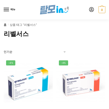
Skip
Skip
to
to
메뉴
0
navigation
content
홈
상품 태그 “리벨서스”
/
리벨서스
-4%
-4%