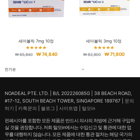
세마볼릭 7mg 10정
세마볼릭 3mg 10정
원
현
원
현
₩
74,840
₩
71,800
₩
85,840
₩
82,800
래
재
래
재
가
가
가
가
격:
격:
격:
격:
₩ 85,840.
₩ 74,840.
₩ 82,800.
₩ 71,80
NOADEAL PTE. LTD. | B/L 202226085G | 38 BEACH ROAD,
#17-12, SOUTH BEACH TOWER, SINGAPORE 189767 |
문의
하기
|
카톡문의
|
블로그
|
사이트맵
|
탈모in
핀페시아를 포함한 모든 제품은 반드시 의사의 처방에 근거해 구입하
실 것을 권장합니다. 저희 탈모in에서는 수입신고 및 통관에 대한 업
무를 대행하지 않습니다. 모든 제품에 대한 통관 절차는 해당 국가의