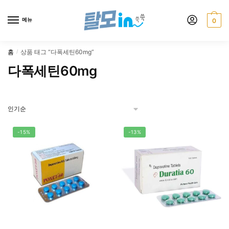
Skip
Skip
to
to
메뉴
0
navigation
content
홈
상품 태그 “다폭세틴60mg”
/
다폭세틴60mg
-15%
-13%