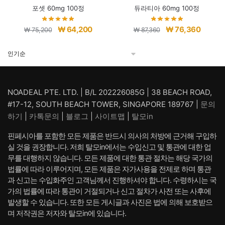
포셋 60mg 100정
듀라티아 60mg 100정
원
현
원
현
₩
64,200
₩
76,360
₩
75,200
₩
87,360
래
재
래
재
가
가
가
가
격:
격:
격:
격:
₩ 75,200.
₩ 64,200.
₩ 87,360.
₩ 76,3
NOADEAL PTE. LTD. | B/L 202226085G | 38 BEACH ROAD,
#17-12, SOUTH BEACH TOWER, SINGAPORE 189767 |
문의
하기
|
카톡문의
|
블로그
|
사이트맵
|
탈모in
핀페시아를 포함한 모든 제품은 반드시 의사의 처방에 근거해 구입하
실 것을 권장합니다. 저희 탈모in에서는 수입신고 및 통관에 대한 업
무를 대행하지 않습니다. 모든 제품에 대한 통관 절차는 해당 국가의
법률에 따라 이루어지며, 모든 제품은 자가사용을 전제로 하며 통관
과 신고는 수입화주인 고객님께서 진행하셔야 합니다. 수령하시는 국
가의 법률에 따라 통관이 거절되거나 신고 절차가 사전 또는 사후에
발생할 수 있습니다. 또한 모든 게시글과 사진은 법에 의해 보호받으
며 저작권은 저자와 탈모in에 있습니다.