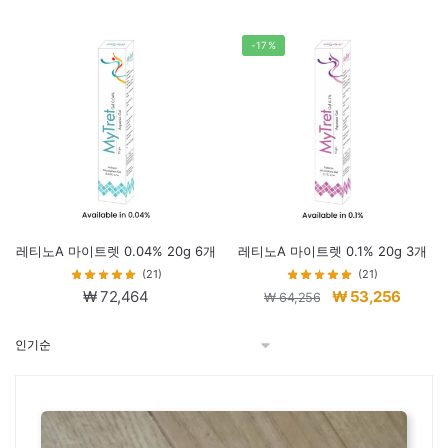
가
가
가
가
격:
격:
격:
격:
-17%
₩ 62,432.
₩ 51,432.
₩ 59,240.
₩ 48,2
레티노A 마이트렛 0.04% 20g 6개
레티노A 마이트렛 0.1% 20g 3개
(21)
(21)
원
현
₩
72,464
₩
53,256
₩
64,256
래
재
가
가
격:
격:
₩ 64,256.
₩ 53,2