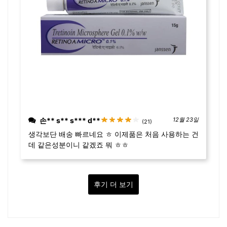
손** s** s*** d**
12월 23일
(21)
생각보단 배송 빠르네요 ㅎ 이제품은 처음 사용하는 건
데 같은성분이니 같겠죠 뭐 ㅎㅎ
후기 더 보기