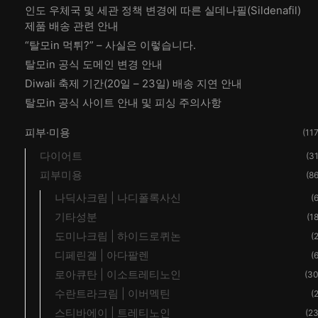
인도 우체국 및 세관 정책 변경에 따른 실데나필(Sildenafil)
제품 배송 관련 안내
“탈모in 먹튀?” – 사실은 이렇습니다.
탈모in 공식 도메인 변경 안내
Diwali 축제 기간(20일 – 23일) 배송 지연 안내
탈모in 공식 사이트 안내 및 피싱 주의사항
피부·미용
(117
다이어트
(31
피부미용
(86
나딕사크림 | 나디폴록사신
(6
기타성분
(18
도미나크림 | 하이드로퀴논
(2
디페린겔 | 아다팔렌
(6
로아큐탄 | 이소트레티노인
(30
수란트라크림 | 이버멕틴
(2
스티바에이 | 트레티노인
(23