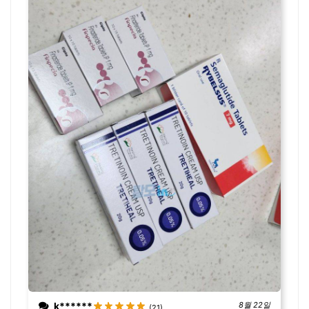
k******
8월 22일
(21)