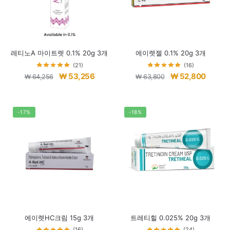
레티노A 마이트렛 0.1% 20g 3개
에이렛젤 0.1% 20g 3개
(21)
(16)
원
현
원
현
₩
53,256
₩
52,800
₩
64,256
₩
63,800
래
재
래
재
가
가
가
가
격:
격:
격:
격:
-17%
-18%
₩ 64,256.
₩ 53,256.
₩ 63,800.
₩ 52,8
에이렛HC크림 15g 3개
트레티힐 0.025% 20g 3개
(16)
(24)