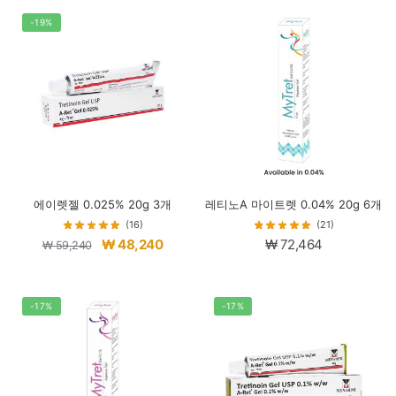
-19%
에이렛젤 0.025% 20g 3개
레티노A 마이트렛 0.04% 20g 6개
(16)
(21)
원
현
₩
48,240
₩
72,464
₩
59,240
래
재
가
가
격:
격:
-17%
-17%
₩ 59,240.
₩ 48,240.