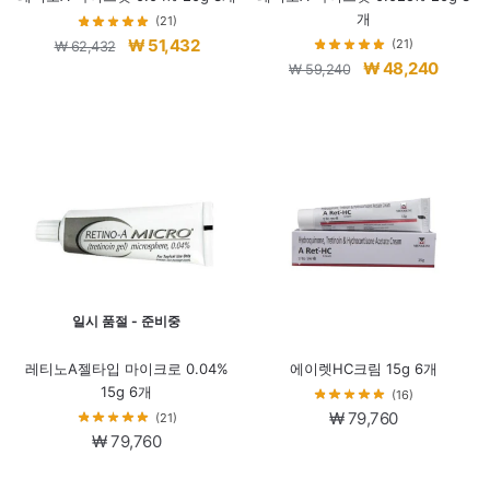
개
(21)
원
현
₩
51,432
(21)
₩
62,432
원
현
₩
48,240
래
재
₩
59,240
래
재
가
가
가
가
격:
격:
격:
격:
₩ 62,432.
₩ 51,432.
₩ 59,240.
₩ 48,2
일시 품절 - 준비중
레티노A젤타입 마이크로 0.04%
에이렛HC크림 15g 6개
15g 6개
(16)
₩
79,760
(21)
₩
79,760