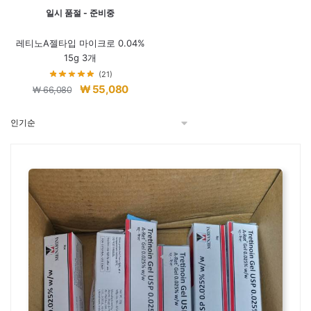
일시 품절 - 준비중
레티노A젤타입 마이크로 0.04%
15g 3개
(21)
원
현
₩
55,080
₩
66,080
래
재
가
가
격:
격:
₩ 66,080.
₩ 55,080.