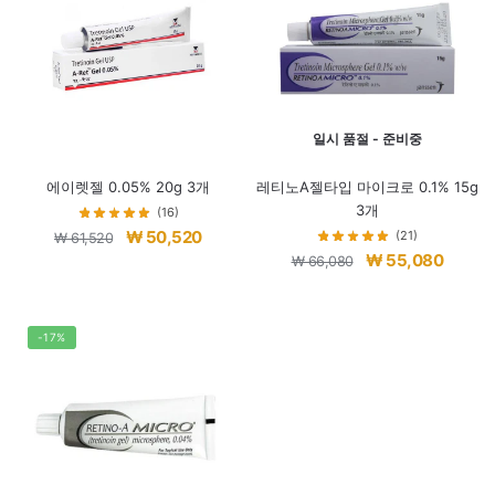
일시 품절 - 준비중
에이렛젤 0.05% 20g 3개
레티노A젤타입 마이크로 0.1% 15g
3개
(16)
원
현
₩
50,520
(21)
₩
61,520
원
현
₩
55,080
래
재
₩
66,080
래
재
가
가
가
가
격:
격:
격:
격:
-17%
₩ 61,520.
₩ 50,520.
₩ 66,080.
₩ 55,0