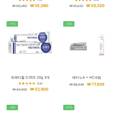
원
현
원
현
₩
55,080
₩
50,520
₩
66,080
₩
61,520
래
재
래
재
가
가
가
가
격:
격:
격:
격:
-17%
-12%
₩ 66,080.
₩ 55,080.
₩ 61,520.
₩ 50,5
트레티힐 0.05% 20g 3개
레티노A + HC크림
원
현
(24)
₩
77,936
₩
88,936
원
현
₩
52,800
₩
63,800
래
재
래
재
가
가
가
가
격:
격:
격:
격:
-18%
-17%
₩ 88,936.
₩ 77,9
₩ 63,800.
₩ 52,800.