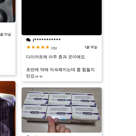
월 10일
i***********
1월 16일
(15)
다이어트에 아주 효과 굿이에요
초반에 약에 익숙해지는데 좀 힘들지
만요ㅠㅠ