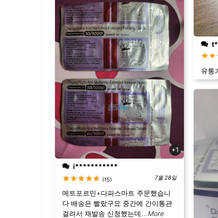
t*
유통
+1
i***********
7월 28일
(15)
메트포르민+다파스마트 주문했습니
다 배송은 빨랐구요 중간에 간이통관
걸려서 재발송 신청했는데
...More