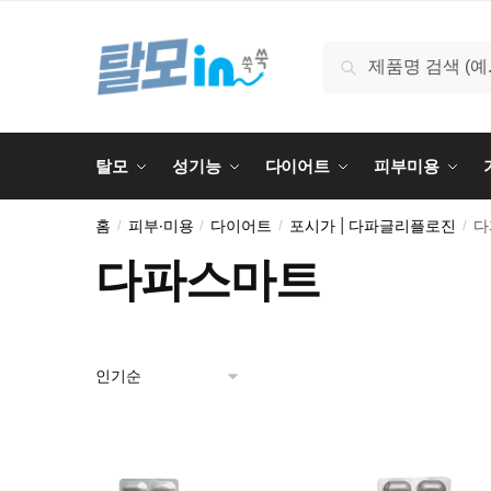
Skip
Skip
to
to
검
검색
navigation
content
색:
탈모
성기능
다이어트
피부미용
홈
피부·미용
다이어트
포시가 | 다파글리플로진
다
/
/
/
/
다파스마트