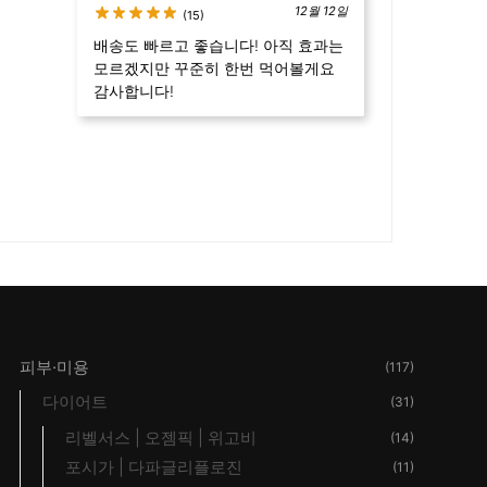
12월 12일
(15)
배송도 빠르고 좋습니다! 아직 효과는
모르겠지만 꾸준히 한번 먹어볼게요
감사합니다!
피부·미용
(117)
다이어트
(31)
리벨서스 | 오젬픽 | 위고비
(14)
포시가 | 다파글리플로진
(11)