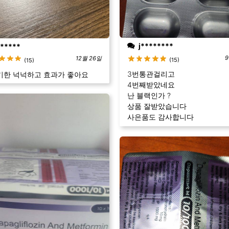
j********
*****
9
12월 26일
(15)
(15)
3번통관걸리고
기한 넉넉하고 효과가 좋아요
4번째받았네요
난 블랙인가 ?
상품 잘받았습니다
사은품도 감사합니다