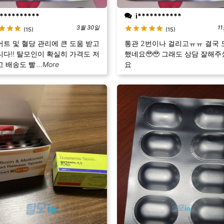
**********
i***********
3월 30일
1
(15)
(15)
트 및 혈당 관리에 큰 도움 받고
통관 2번이나 걸리고ㅠㅠ 결국 
다!! 탈모인이 확실히 가격도 저
했네요🥹🥹 그래도 상담 잘해
 배송도 빨
...More
요