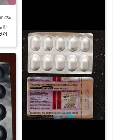
1월 30일
도착
주셨어