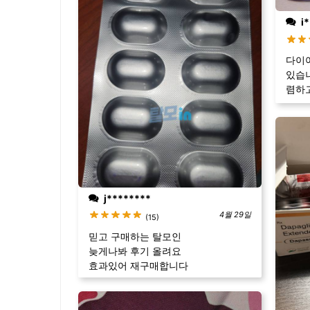
i*
다이어
있습니
렴하고
j********
4월 29일
(15)
믿고 구매하는 탈모인
늦게나봐 후기 올려요
효과있어 재구매합니다