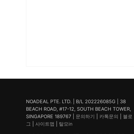
NOADEAL PTE. LTD. | B/L 202226085G | 38
BEACH ROAD, #17-12, SOUTH BEACH TOWER,
SINGAPORE 189767 |
문의하기
|
카톡문의
|
블로
그
|
사이트맵
|
탈모in