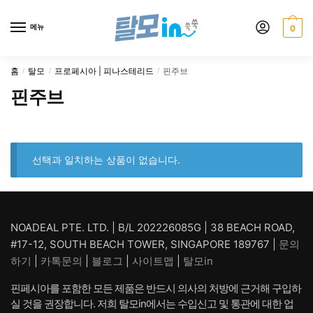
Skip
Skip
to
to
메뉴
0
navigation
content
홈
탈모
프로페시아 | 피나스테리드
핀주브
/
/
/
핀주브
선택과 일치하는 상품이 없습니다.
NOADEAL PTE. LTD. | B/L 202226085G | 38 BEACH ROAD,
#17-12, SOUTH BEACH TOWER, SINGAPORE 189767 |
문의
하기
|
카톡문의
|
블로그
|
사이트맵
|
탈모in
핀페시아를 포함한 모든 제품은 반드시 의사의 처방에 근거해 구입하
실 것을 권장합니다. 저희 탈모in에서는 수입신고 및 통관에 대한 업