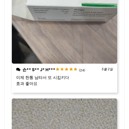
손** S** J* H***
5월 2일
(24)
이제 한통 남타서 또 시킵키다
효과 좋아요