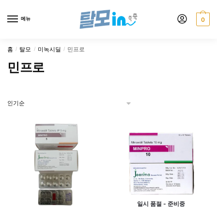
Skip
Skip
to
to
메뉴
0
navigation
content
홈
탈모
미녹시딜
민프로
/
/
/
민프로
일시 품절 - 준비중