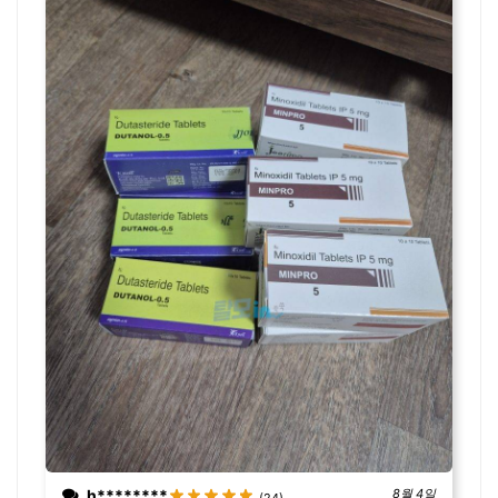
h********
8월 4일