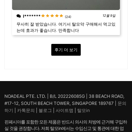
l*******
12월 9일
(24)
무사히 잘 받았습니다. 여기서 탈모약 구매해서 먹고있
는데 효과가 좋습니다. 만족합니다
후기 더 보기
NOADEAL PTE. LTD. | B/L 202226085G | 38 BEACH ROAD,
#17-12, SOUTH BEACH TOWER, SINGAPORE 189767 |
문의
하기
|
카톡문의
|
블로그
|
사이트맵
|
탈모in
핀페시아를 포함한 모든 제품은 반드시 의사의 처방에 근거해 구입하
실 것을 권장합니다. 저희 탈모in에서는 수입신고 및 통관에 대한 업