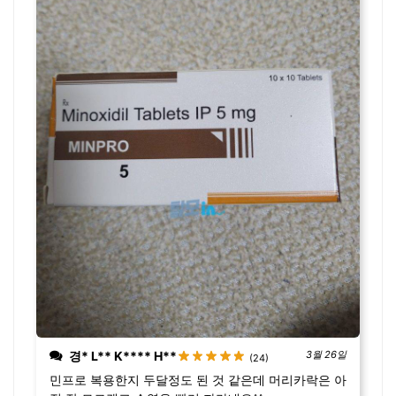
경* L** K**** H**
3월 26일
(24)
민프로 복용한지 두달정도 된 것 같은데 머리카락은 아